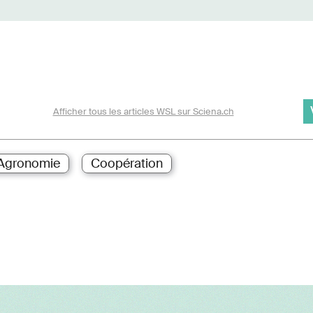
Afficher tous les articles WSL sur Sciena.ch
Agronomie
Coopération