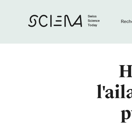
Swiss
Science
Rech
Today
H
l'ai
p