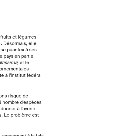
 fruits et légumes
4. Désormais, elle
ise puante» à ses
 pays en partie
altissima
) et le
s ornementales
à l'Institut fédéral
ions risque de
and nombre d'espèces
donner à l'avenir
s. Le problème est
 concernant à la fois