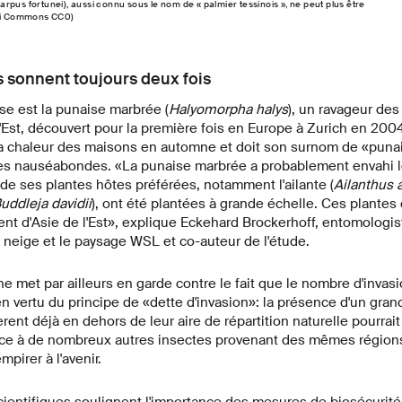
rpus fortunei), aussi connu sous le nom de « palmier tessinois », ne peut plus être
iki Commons CC0)
 sonnent toujours deux fois
e est la punaise marbrée (
Halyomorpha halys
), un ravageur des
 l'Est, découvert pour la première fois en Europe à Zurich en 200
a chaleur des maisons en automne et doit son surnom de «puna
es nauséabondes. «La punaise marbrée a probablement envahi le
de ses plantes hôtes préférées, notamment l'ailante (
Ailanthus 
uddleja davidii
), ont été plantées à grande échelle. Ces plante
t d'Asie de l'Est», explique Eckehard Brockerhoff, entomologiste 
 neige et le paysage WSL et co-auteur de l'étude.
e met par ailleurs en garde contre le fait que le nombre d'invas
 en vertu du principe de «dette d'invasion»: la présence d'un gr
ent déjà en dehors de leur aire de répartition naturelle pourrait 
ce à de nombreux autres insectes provenant des mêmes région
pirer à l'avenir.
cientifiques soulignent l'importance des mesures de biosécurité,