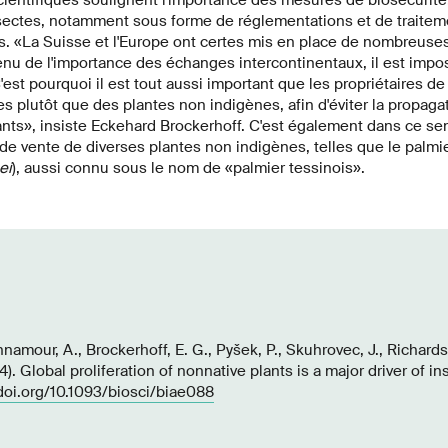
insectes, notamment sous forme de réglementations et de traitem
ns. «La Suisse et l'Europe ont certes mis en place de nombreus
nu de l'importance des échanges intercontinentaux, il est impos
est pourquoi il est tout aussi important que les propriétaires de
s plutôt que des plantes non indigènes, afin d'éviter la propaga
nts», insiste Eckehard Brockerhoff. C'est également dans ce sens
 de vente de diverses plantes non indigènes, telles que le palmi
ei
), aussi connu sous le nom de «palmier tessinois».
namour, A., Brockerhoff, E. G., Pyšek, P., Skuhrovec, J., Richards
). Global proliferation of nonnative plants is a major driver of in
/doi.org/10.1093/biosci/biae088