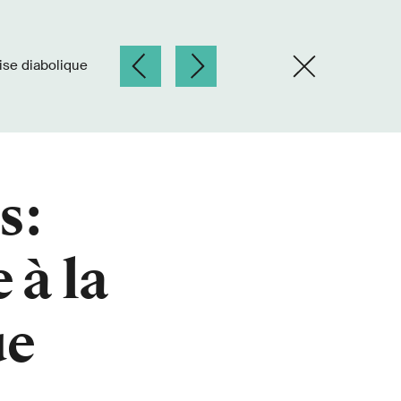
aise diabolique
s:
 à la
ue