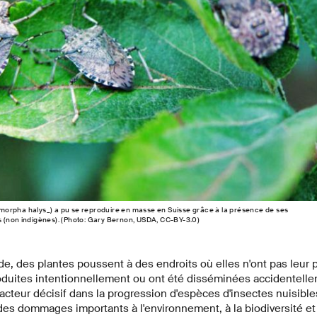
orpha halys_) a pu se reproduire en masse en Suisse grâce à la présence de ses
 (non indigènes). (Photo: Gary Bernon, USDA, CC-BY-3.0)
e, des plantes poussent à des endroits où elles n'ont pas leur p
roduites intentionnellement ou ont été disséminées accidentell
teur décisif dans la progression d'espèces d'insectes nuisible
es dommages importants à l'environnement, à la biodiversité et 