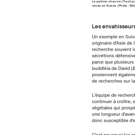
Le palmier chanvre (Trachyca
vendu en Suisse. (Photo : W
Les envahisseurs
Un exemple en Suiss
originaire d'Asie de
recherche souvent l
sécrétions défensiv
parce que plusieurs 
buddléia de David (
B
proviennent égalemen
de recherches sur la
L'équipe de recherch
continuer à croître,
végétales qui prospèr
une longueur d'avan
donc susceptible d'em
C'est pourquoi les s