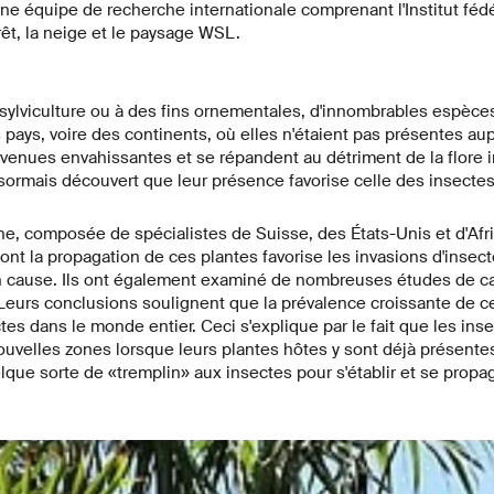
une équipe de recherche internationale comprenant l'Institut féd
rêt, la neige et le paysage WSL.
la sylviculture ou à des fins ornementales, d'innombrables espèce
 pays, voire des continents, où elles n'étaient pas présentes au
evenues envahissantes et se répandent au détriment de la flore 
sormais découvert que leur présence favorise celle des insecte
e, composée de spécialistes de Suisse, des États-Unis et d'Afr
nt la propagation de ces plantes favorise les invasions d'insecte
cause. Ils ont également examiné de nombreuses études de ca
 Leurs conclusions soulignent que la prévalence croissante de ce
ctes dans le monde entier. Ceci s'explique par le fait que les in
nouvelles zones lorsque leurs plantes hôtes y sont déjà présente
que sorte de «tremplin» aux insectes pour s'établir et se propag