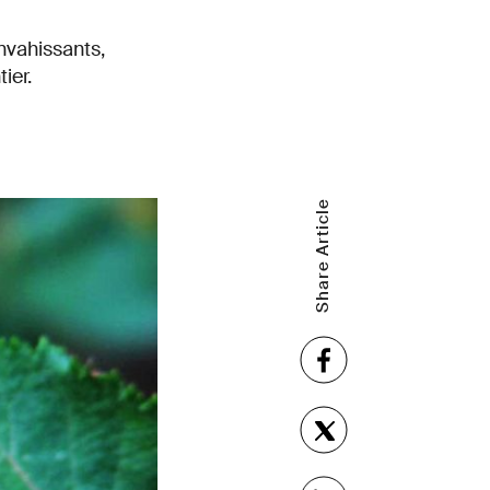
nvahissants,
ier.
Share Article