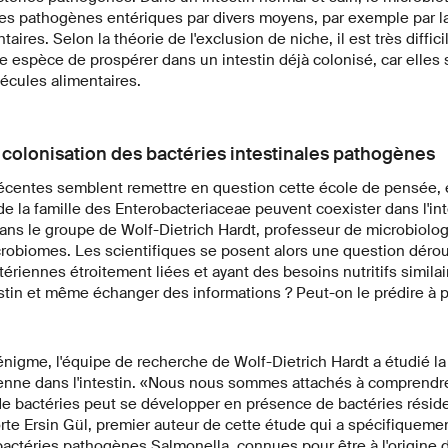
 des pathogènes entériques par divers moyens, par exemple par l
aires. Selon la théorie de l'exclusion de niche, il est très diffic
e espèce de prospérer dans un intestin déjà colonisé, car elles
cules alimentaires.
 colonisation des bactéries intestinales pathogènes
écentes semblent remettre en question cette école de pensée,
 la famille des Enterobacteriaceae peuvent coexister dans l'int
ans le groupe de Wolf-Dietrich Hardt, professeur de microbiologi
biomes. Les scientifiques se posent alors une question déro
ériennes étroitement liées et ayant des besoins nutritifs simila
estin et même échanger des informations ? Peut-on le prédire à 
énigme, l'équipe de recherche de Wolf-Dietrich Hardt a étudié l
ienne dans l'intestin. «Nous nous sommes attachés à comprend
e bactéries peut se développer en présence de bactéries résid
rte Ersin Gül, premier auteur de cette étude qui a spécifiqueme
ctéries pathogènes Salmonella, connues pour être à l'origine d