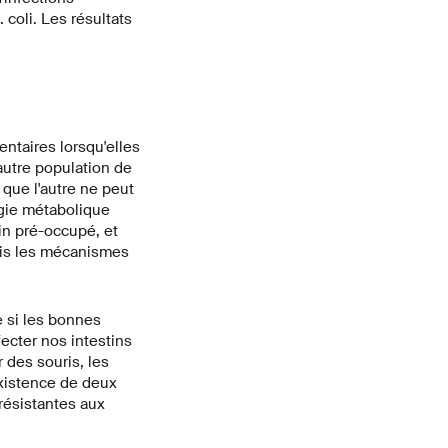
coli. Les résultats
entaires lorsqu'elles
autre population de
 que l'autre ne peut
égie métabolique
in pré-occupé, et
ris les mécanismes
e si les bonnes
ecter nos intestins
 des souris, les
oexistence de deux
résistantes aux