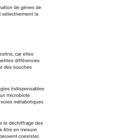
ination de gènes de
t sélectivement la
stins, car elles
etites différences
ent des souches
égies indispensables
d'un microbiote
s voies métaboliques
 le déchiffrage des
ns être en mesure
peuvent coexister,