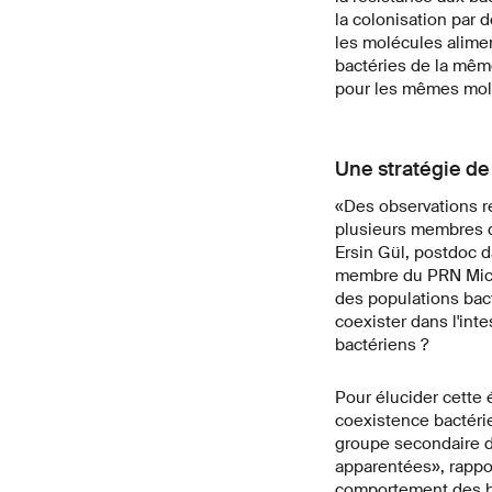
la colonisation par
les molécules aliment
bactéries de la mêm
pour les mêmes molé
Une stratégie de
«Des observations r
plusieurs membres de
Ersin Gül, postdoc d
membre du PRN Micro
des populations bact
coexister dans l'int
bactériens ?
Pour élucider cette 
coexistence bactér
groupe secondaire d
apparentées», rappo
comportement des ba