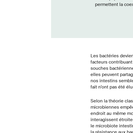
permettent la coex
Les bactéries devien
facteurs contribuant
souches bactérienne
elles peuvent partag
nos intestins semble
fait n'ont pas été él
Selon la théorie cla
microbiennes empêc
endroit au même mom
interagissent étroi
le microbiote intes
la résistance aux ba