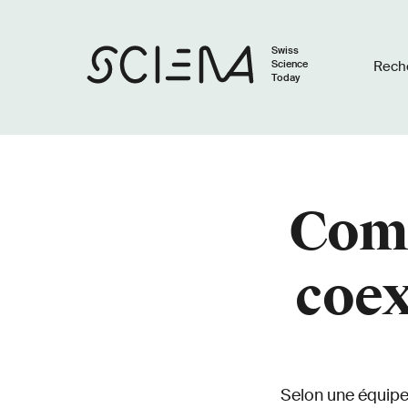
Swiss
Science
Rech
Today
Comm
coex
Selon une équipe 