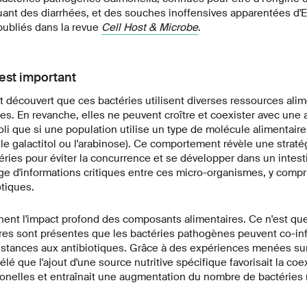
ant des diarrhées, et des souches inoffensives apparentées d'E. 
ubliés dans la revue
Cell Host & Microbe
.
'est important
t découvert que ces bactéries utilisent diverses ressources alim
s. En revanche, elles ne peuvent croître et coexister avec une 
oli que si une population utilise un type de molécule alimentaire
le galactitol ou l'arabinose). Ce comportement révèle une strat
téries pour éviter la concurrence et se développer dans un intest
nge d'informations critiques entre ces micro-organismes, y comp
otiques.
nent l'impact profond des composants alimentaires. Ce n'est qu
res sont présentes que les bactéries pathogènes peuvent co-inf
istances aux antibiotiques. Grâce à des expériences menées sur
élé que l'ajout d'une source nutritive spécifique favorisait la c
onelles et entraînait une augmentation du nombre de bactéries 