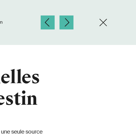
in
elles
estin
r une seule source