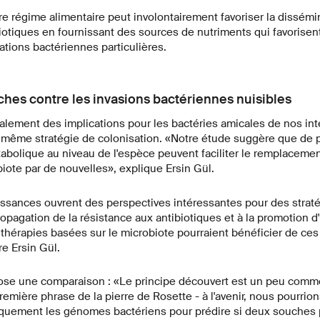
e régime alimentaire peut involontairement favoriser la dissém
iotiques en fournissant des sources de nutriments qui favorisen
tions bactériennes particulières.
hes contre les invasions bactériennes nuisibles
alement des implications pour les bactéries amicales de nos inte
la même stratégie de colonisation. «Notre étude suggère que de p
tabolique au niveau de l'espèce peuvent faciliter le remplacem
iote par de nouvelles», explique Ersin Gül.
issances ouvrent des perspectives intéressantes pour des strat
propagation de la résistance aux antibiotiques et à la promotion 
s thérapies basées sur le microbiote pourraient bénéficier de ce
re Ersin Gül.
 ose une comparaison : «Le principe découvert est un peu comme
remière phrase de la pierre de Rosette - à l'avenir, nous pourrio
iquement les génomes bactériens pour prédire si deux souches 