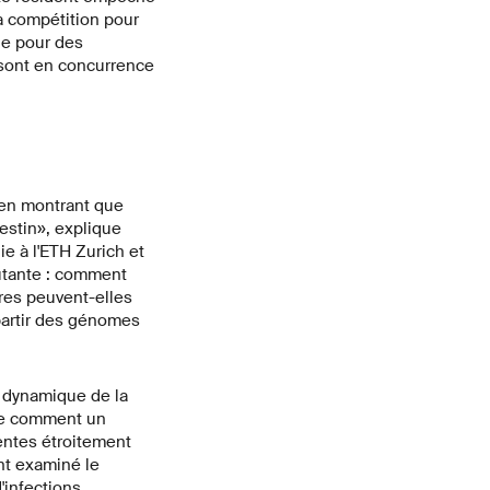
a compétition pour
ile pour des
 sont en concurrence
 en montrant que
estin», explique
e à l'ETH Zurich et
utante : comment
ires peuvent-elles
partir des génomes
a dynamique de la
re comment un
entes étroitement
nt examiné le
'infections