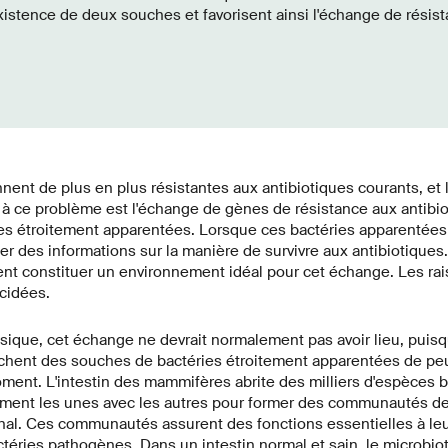
istence de deux souches et favorisent ainsi l'échange de résist
nent de plus en plus résistantes aux antibiotiques courants, et 
 à ce problème est l'échange de gènes de résistance aux antibi
s étroitement apparentées. Lorsque ces bactéries apparentées
er des informations sur la manière de survivre aux antibiotiqu
nt constituer un environnement idéal pour cet échange. Les rai
ucidées.
ssique, cet échange ne devrait normalement pas avoir lieu, puisq
hent des souches de bactéries étroitement apparentées de pe
ent. L'intestin des mammifères abrite des milliers d'espèces b
tement les unes avec les autres pour former des communautés 
tinal. Ces communautés assurent des fonctions essentielles à l
ctéries pathogènes. Dans un intestin normal et sain, le microbi