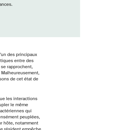
ances.
l'un des principaux
otiques entre des
 se rapprochent,
es. Malheureusement,
sons de cet état de
ue les interactions
upler le même
actériennes qui
densément peuplées,
eur hôte, notamment
ote résident empêche