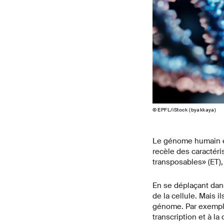
© EPFL/iStock (byakkaya)
Le génome humain es
recèle des caractér
transposables» (ET),
En se déplaçant dan
de la cellule. Mais i
génome. Par exemple,
transcription et à l