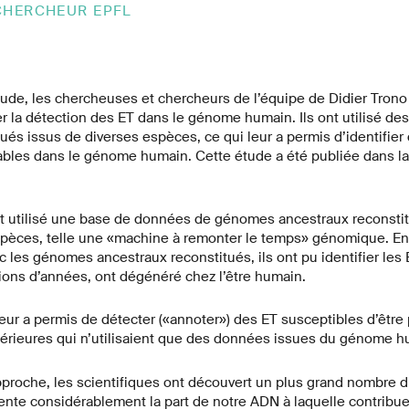
 CHERCHEUR EPFL
ude, les chercheuses et chercheurs de l’équipe de Didier Trono 
r la détection des ET dans le génome humain. Ils ont utilisé d
ués issus de diverses espèces, ce qui leur a permis d’identifie
ables dans le génome humain. Cette étude a été publiée dans l
nt utilisé une base de données de génomes ancestraux reconsti
espèces, telle une «machine à remonter le temps» génomique. En
les génomes ancestraux reconstitués, ils ont pu identifier les 
lions d’années, ont dégénéré chez l’être humain.
eur a permis de détecter («annoter») des ET susceptibles d’être
érieures qui n’utilisaient que des données issues du génome h
proche, les scientifiques ont découvert un plus grand nombre d
ente considérablement la part de notre ADN à laquelle contribuen