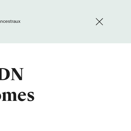
ancestraux
ADN
nomes