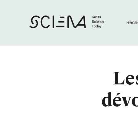
Swiss
Science
Rech
Today
Le
dévo