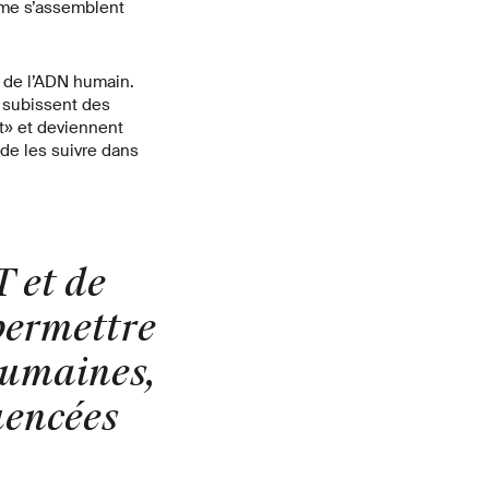
ome s’assemblent
é de l’ADN humain.
T subissent des
t» et deviennent
 de les suivre dans
 et de
permettre
humaines,
uencées