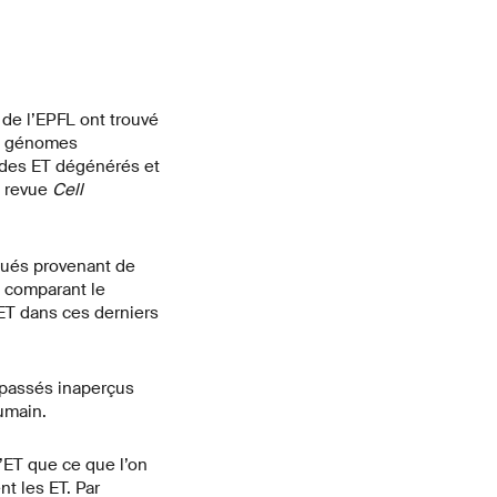
de l’EPFL ont trouvé
es génomes
r des ET dégénérés et
a revue
Cell
tués provenant de
 comparant le
ET dans ces derniers
 passés inaperçus
umain.
’ET que ce que l’on
t les ET. Par