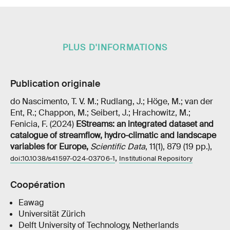
PLUS D'INFORMATIONS
Publication originale
do Nascimento, T. V. M.; Rudlang, J.; Höge, M.; van der
Ent, R.; Chappon, M.; Seibert, J.; Hrachowitz, M.;
Fenicia, F. (2024)
EStreams: an integrated dataset and
catalogue of streamflow, hydro-climatic and landscape
variables for Europe
,
Scientific Data
, 11(1), 879 (19 pp.),
,
doi:10.1038/s41597-024-03706-1
Institutional Repository
Coopération
Eawag
Universität Zürich
Delft University of Technology, Netherlands