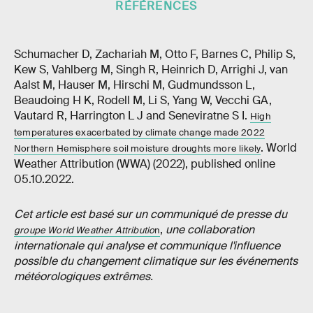
RÉFÉRENCES
Schumacher D, Zachariah M, Otto F, Barnes C, Philip S,
Kew S, Vahlberg M, Singh R, Heinrich D, Arrighi J, van
Aalst M, Hauser M, Hirschi M, Gudmundsson L,
Beaudoing H K, Rodell M, Li S, Yang W, Vecchi GA,
Vautard R, Harrington L J and Seneviratne S I.
High
temperatures exacerbated by climate change made 2022
. World
Northern Hemisphere soil moisture droughts more likely
Weather Attribution (WWA) (2022), published online
05.10.2022.
Cet article est basé sur un communiqué de presse du
,
une collaboration
groupe World Weather Attributio
n
internationale qui analyse et communique l'influence
possible du changement climatique sur les événements
météorologiques extrêmes.