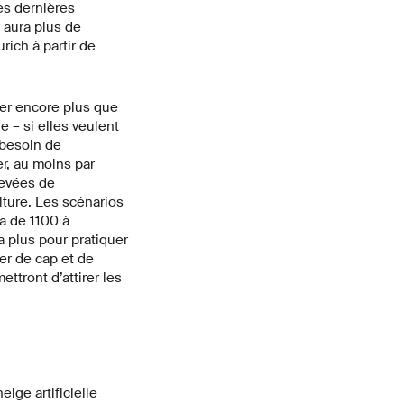
es dernières
y aura plus de
ich à partir de
iser encore plus que
e – si elles veulent
t besoin de
er, au moins par
levées de
lture. Les scénarios
a de 1100 à
a plus pour pratiquer
er de cap et de
ttront d’attirer les
eige artificielle