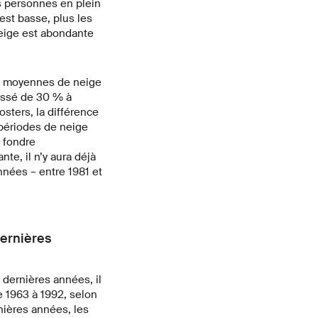
es personnes en plein
est basse, plus les
 neige est abondante
rs moyennes de neige
issé de 30 % à
sters, la différence
 périodes de neige
t fondre
te, il n’y aura déjà
nnées – entre 1981 et
dernières
dernières années, il
e 1963 à 1992, selon
nières années, les