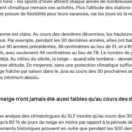
 de fond – les sports d’hiver attirent chaque année de nombreus
ent climatique menace ces activités. Plus l’altitude des stations 
re preuve de flexibilité pour leurs vacances, car les jours où la
terme est claire. Au cours des dernières décennies, les hauteu
ué. Par exemple, pendant les 30 dernières années, elles ont ba
ux 30 années précédentes, 36 centimètres au lieu de 51, et à Klo
3 %, avec seulement 44 centimètres au lieu de 78. Le nombre de
jà. Au milieu du siècle, la neige – quand elle tombera – devrai
e altitude. En moyenne, sans une protection climatique suffisan
ge fraîche par saison dans le Jura au cours des 30 prochaines a
 le minimum absolu.
neige n'ont jamais été aussi faibles qu'au cours des 
une analyse des climatologues du SLF montre qu’au cours des 30 
qu’à 60 % de jours de neige en moins par rapport à la période d
trements historiques prouvent en outre que pendant les 500 der