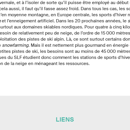
ernale, et à l’isoler de sorte qu’il puisse être employé au début
ela aussi, il faut qu’il fasse assez froid. Dans tous les cas, les 
u’en moyenne montagne, en Europe centrale, les sports d’hiver n’
g
et l’enneigement artificiel. Dans les 20 prochaines années, le
surtout aux domaines skiables nordiques. Pour quatre à cinq kil
 besoin de relativement peu de neige, de l’ordre de 15 000 mètres
loitation des pistes de ski alpin. Là, ce sont surtout certains 
e
snowfarming
. Mais il est nettement plus gourmand en énergie 
ites pistes de ski, les besoins sont au moins de 45 000 mètres
iques du SLF étudient donc comment les stations de sports d’hiver
on de la neige en ménageant les ressources.
LIENS