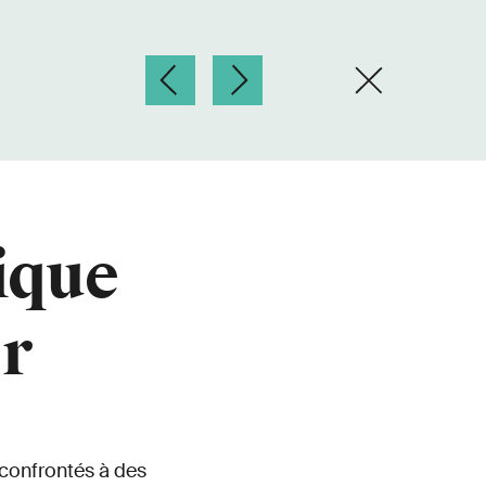
ique
er
 confrontés à des