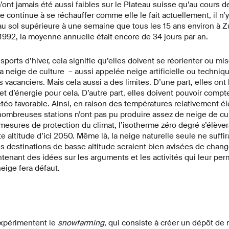
’ont jamais été aussi faibles sur le Plateau suisse qu’au cours d
e continue à se réchauffer comme elle le fait actuellement, il n’
u sol supérieure à une semaine que tous les 15 ans environ à Zur
1992, la moyenne annuelle était encore de 34 jours par an.
sports d’hiver, cela signifie qu’elles doivent se réorienter ou m
a neige de culture – aussi appelée neige artificielle ou techniqu
es vacanciers. Mais cela aussi a des limites. D’une part, elles on
t d’énergie pour cela. D’autre part, elles doivent pouvoir compt
éo favorable. Ainsi, en raison des températures relativement é
nombreuses stations n’ont pas pu produire assez de neige de cu
esures de protection du climat, l’isotherme zéro degré s’élèver
 altitude d’ici 2050. Même là, la neige naturelle seule ne suffir
Les destinations de basse altitude seraient bien avisées de chang
enant des idées sur les arguments et les activités qui leur perme
neige fera défaut.
expérimentent le
snowfarming
, qui consiste à créer un dépôt de n