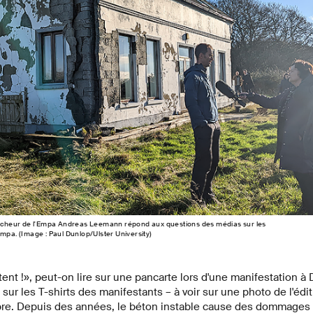
hercheur de l'Empa Andreas Leemann répond aux questions des médias sur les
mpa. (Image : Paul Dunlop/Ulster University)
tent !», peut-on lire sur une pancarte lors d'une manifestation à 
 sur les T-shirts des manifestants – à voir sur une photo de l'édi
e. Depuis des années, le béton instable cause des dommages 