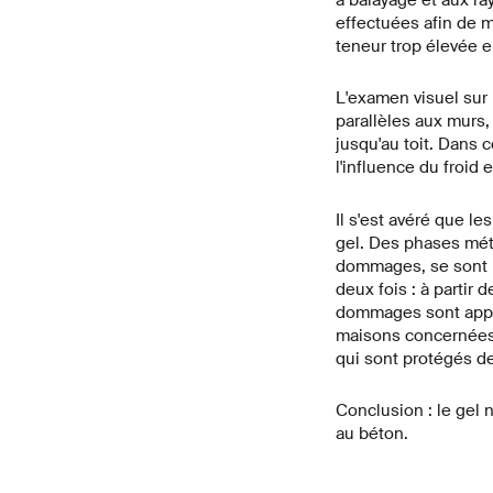
à balayage et aux r
effectuées afin de m
teneur trop élevée e
L'examen visuel sur 
parallèles aux murs,
jusqu'au toit. Dans 
l'influence du froid 
Il s'est avéré que l
gel. Des phases mété
dommages, se sont pr
deux fois : à partir
dommages sont appar
maisons concernées 
qui sont protégés d
Conclusion : le gel 
au béton.