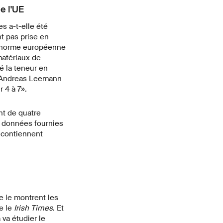
e l'UE
s a-t-elle été
t pas prise en
a norme européenne
matériaux de
é la teneur en
é Andreas Leemann
r 4 à 7».
nt de quatre
s données fournies
 contiennent
 le montrent les
e le
Irish Times
. Et
a va étudier le