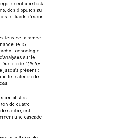
 également une task
ons, des disputes au
is milliards d'euros
es feux de la rampe.
rlande, le 15
erche Technologie
 d'analyses sur le
 Dunlop de l'
Ulster
 jusqu'à présent :
rait le matériau de
eau.
 spécialistes
béton de quatre
de soufre, est
remment une cascade