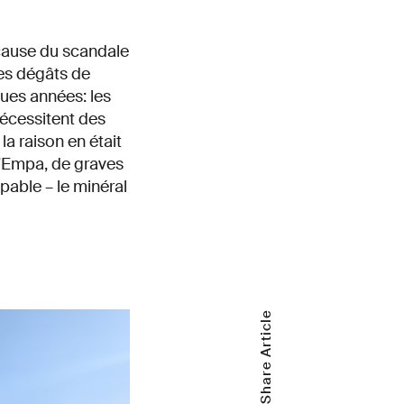
 cause du scandale
les dégâts de
ques années: les
nécessitent des
a raison en était
l'Empa, de graves
pable – le minéral
Share Article