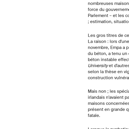
nombreuses maisons
force du gouvernemen
Parlement – et les c
; estimation, situatio
Les gros titres de c
La raison : lors d'un
novembre, Empa a p
du béton, a tenu un e
béton instable effec
University
et d'autre
selon la thèse en vi
construction vulnér
Mais non ; les spéci
irlandais n'avaient 
maisons concernées 
présent en grande q
fatale.