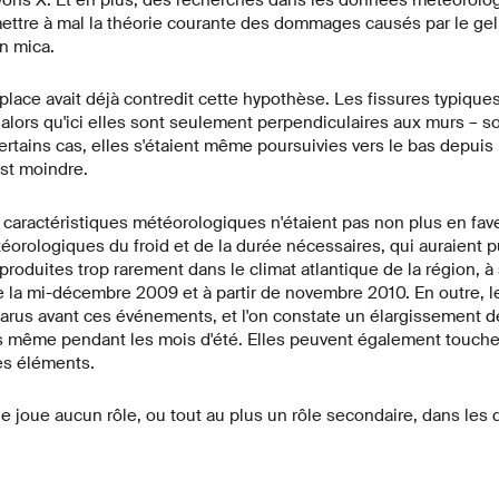
ayons X. Et en plus, des recherches dans les données météorolo
ettre à mal la théorie courante des dommages causés par le gel
n mica.
place avait déjà contredit cette hypothèse. Les fissures typique
 alors qu'ici elles sont seulement perpendiculaires aux murs – s
certains cas, elles s'étaient même poursuivies vers le bas depuis 
est moindre.
es caractéristiques météorologiques n'étaient pas non plus en fav
orologiques du froid et de la durée nécessaires, qui auraient p
oduites trop rarement dans le climat atlantique de la région, à
 de la mi-décembre 2009 et à partir de novembre 2010. En outre, 
us avant ces événements, et l'on constate un élargissement de
même pendant les mois d'été. Elles peuvent également toucher
es éléments.
ne joue aucun rôle, ou tout au plus un rôle secondaire, dans l