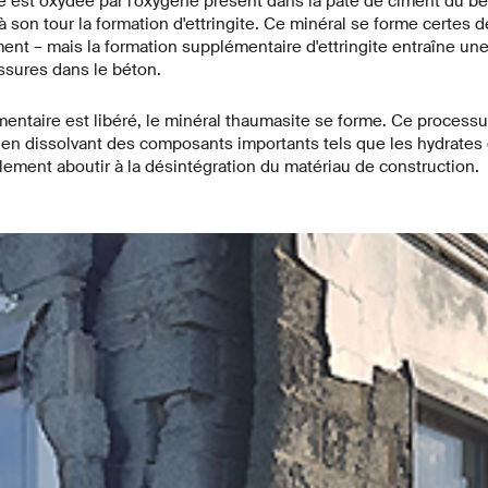
e est oxydée par l'oxygène présent dans la pâte de ciment du bét
à son tour la formation d'ettringite. Ce minéral se forme certes d
nt – mais la formation supplémentaire d'ettringite entraîne une d
ssures dans le béton.
entaire est libéré, le minéral thaumasite se forme. Ce processus
en dissolvant des composants importants tels que les hydrates d
alement aboutir à la désintégration du matériau de construction.