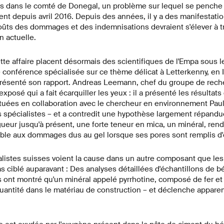
 dans le comté de Donegal, un problème sur lequel se penche
t depuis avril 2016. Depuis des années, il y a des manifestati
oûts des dommages et des indemnisations devraient s'élever à tro
n actuelle.
ette affaire placent désormais des scientifiques de l'Empa sous l
e conférence spécialisée sur ce thème délicat à Letterkenny, en I
résenté son rapport. Andreas Leemann, chef du groupe de rech
xposé qui a fait écarquiller les yeux : il a présenté les résultats
tuées en collaboration avec le chercheur en environnement Paul
s spécialistes – et a contredit une hypothèse largement répandue
gueur jusqu'à présent, une forte teneur en mica, un minéral, rend
able aux dommages dus au gel lorsque ses pores sont remplis d'
alistes suisses voient la cause dans un autre composant que les
pas ciblé auparavant : Des analyses détaillées d'échantillons de 
ont montré qu'un minéral appelé pyrrhotine, composé de fer et 
uantité dans le matériau de construction – et déclenche appa