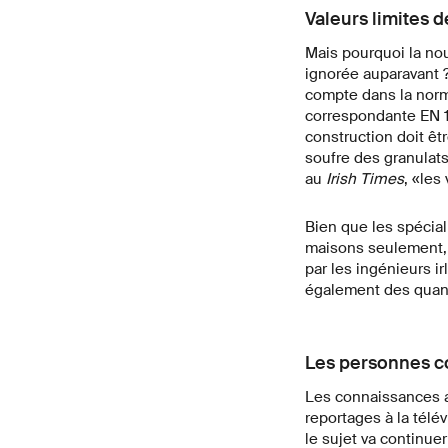
Valeurs limites 
Mais pourquoi la nou
ignorée auparavant 
compte dans la norm
correspondante EN 1
construction doit êt
soufre des granulat
au
Irish Times
, «les
Bien que les spécial
maisons seulement, i
par les ingénieurs 
également des quant
Les personnes co
Les connaissances a
reportages à la télé
le sujet va continuer 