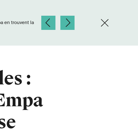
es :
l'Empa
se