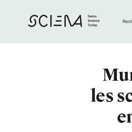
Swiss
Science
Rec
Today
Mur
les s
e