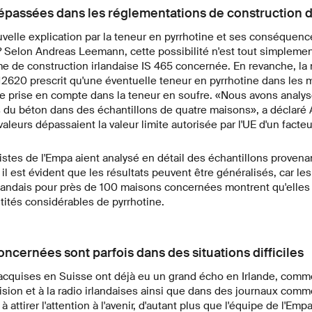
dépassées dans les réglementations de construction d
velle explication par la teneur en pyrrhotine et ses conséquence
? Selon Andreas Leemann, cette possibilité n'est tout simplemen
e de construction irlandaise IS 465 concernée. En revanche, l
2620 prescrit qu'une éventuelle teneur en pyrrhotine dans les 
re prise en compte dans la teneur en soufre. «Nous avons analys
s du béton dans des échantillons de quatre maisons», a déclar
 valeurs dépassaient la valeur limite autorisée par l'UE d'un facteu
istes de l'Empa aient analysé en détail des échantillons provena
l est évident que les résultats peuvent être généralisés, car le
irlandais pour près de 100 maisons concernées montrent qu'elles
ités considérables de pyrrhotine.
ncernées sont parfois dans des situations difficiles
cquises en Suisse ont déjà eu un grand écho en Irlande, comme
vision et à la radio irlandaises ainsi que dans des journaux comm
à attirer l'attention à l'avenir, d'autant plus que l'équipe de l'Emp