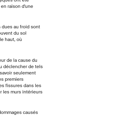
giques ont été
 en raison d'une
s dues au froid sont
ouvent du sol
le haut, où
eur de la cause du
u déclencher de tels
 savoir seulement
les premiers
s fissures dans les
 les murs intérieurs
es dommages causés