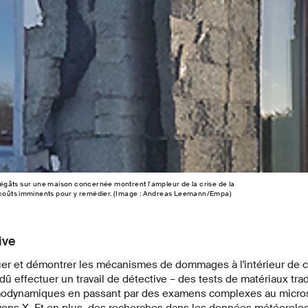
s dégâts sur une maison concernée montrent l'ampleur de la crise de la
es coûts imminents pour y remédier. (Image : Andreas Leemann/Empa)
ive
uer et démontrer les mécanismes de dommages à l'intérieur de c
dû effectuer un travail de détective – des tests de matériaux tra
modynamiques en passant par des examens complexes au micro