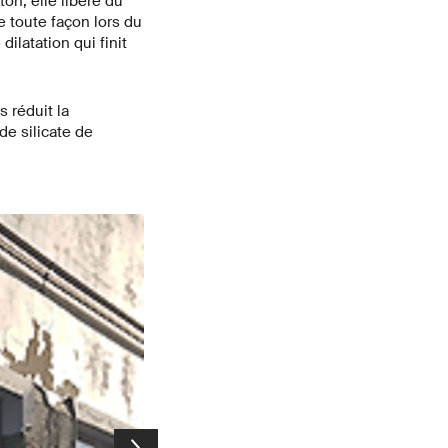
on, elle libère du
e toute façon lors du
ilatation qui finit
 réduit la
e silicate de