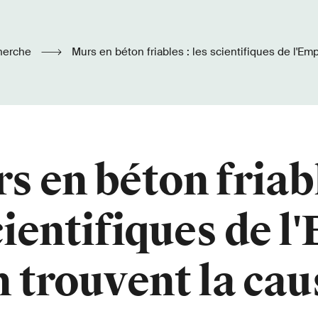
herche
Murs en béton friables : les scientifiques de l'Empa en trouvent la
cause
s en béton friabl
cientifiques de 
n trouvent la cau