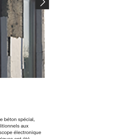
Danger pour la santé : moisissures dans l'une des maisons
des murs. (Image : Andreas Leemann/Empa)
e béton spécial,
ditionnels aux
scope électronique