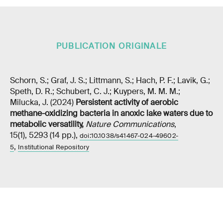
PUBLICATION ORIGINALE
Schorn, S.; Graf, J. S.; Littmann, S.; Hach, P. F.; Lavik, G.;
Speth, D. R.; Schubert, C. J.; Kuypers, M. M. M.;
Milucka, J. (2024)
Persistent activity of aerobic
methane-oxidizing bacteria in anoxic lake waters due to
metabolic versatility
,
Nature Communications
,
15(1), 5293 (14 pp.),
doi:10.1038/s41467-024-49602-
,
5
Institutional Repository