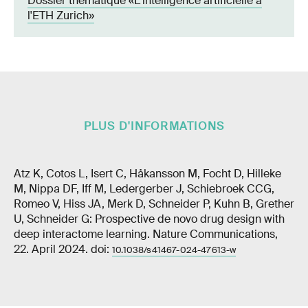
Dossier thématique «L'intelligence artificielle à
l'ETH Zurich»
PLUS D'INFORMATIONS
Atz K, Cotos L, Isert C, Håkansson M, Focht D, Hilleke
M, Nippa DF, Iff M, Ledergerber J, Schiebroek CCG,
Romeo V, Hiss JA, Merk D, Schneider P, Kuhn B, Grether
U, Schneider G: Prospective de novo drug design with
deep interactome learning. Nature Communications,
22. April 2024. doi:
10.1038/s41467-024-47613-w