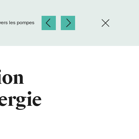
ion
nergie