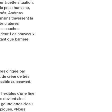
 à cette situation.
 la peau humaine,
lisés. Andreas
mains traversent la
de cratères
 les couches
érieur. Les nouveaux
tant que barrière
res dirigée par
 de créer de très
ossible auparavant.
flexibles d'une fine
s devient ainsi
 gouttelettes d'eau
copiques. «Nous