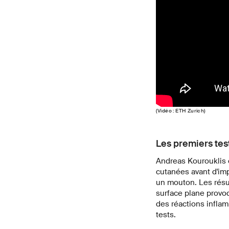
(Vidéo : ETH Zurich)
Les premiers test
Andreas Kourouklis e
cutanées avant d'imp
un mouton. Les résul
surface plane provoq
des réactions infla
tests.