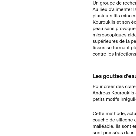
Un groupe de recherc
Au lieu d'alimenter
plusieurs fils minces
Kourouklis et son é
peau sans provoquer d
microscopiques aiden
supérieures de la pe
tissus se forment pl
contre les infection
Les gouttes d'ea
Pour créer des cratè
Andreas Kourouklis 
petits motifs irrégul
Cette méthode, actue
couche de silicone e
malléable. Ils sont 
sont pressées dans l