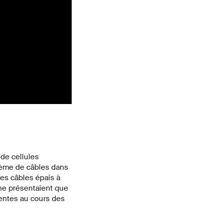
 de cellules
stème de câbles dans
les câbles épais à
 ne présentaient que
entes au cours des