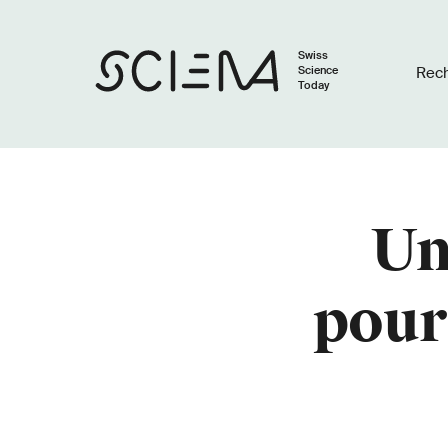
Swiss
Science
Rec
Today
Un
pour 