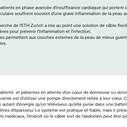
atients en phase avancée d'insuffisance cardiaque qui portent d
iculaire souffrent souvent d'une grave inflammation de la peau a
rche de l'ETH Zurich a mis au point une solution de câble flexi
res pour prévenir l'inflammation et l'infection.
ues permettent aux couches externes de la peau de mieux guérir 
ies.
tients et patientes en attente d'un cœur de donneuse ou donn
cente est d'utiliser une pompe directement reliée à leur cœur.
 autant d'énergie qu'un téléviseur, qu'elle puise dans une batter
tres d'épaisseur. Le système est pratique et fiable, mais il prés
ts médicaux, l'endroit où le câble sort de l'abdomen peut être p