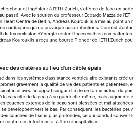
chercheur et ingénieur à l'ETH Zurich, s'efforce de faire en sor
 au passé. Avec le soutien du professeur Edoardo Mazza de l'ETH
Heart Centre de Berlin, Andreas Kourouklis a mis au point un
s cardiaques qui ne provoque pas d'infections. Ceci est d'autan
l de transmission d'énergie restent inaccessibles aux patientes
ndreas Kourouklis a reçu une bourse Pioneer de l'ETH Zurich pour
vec des cratères au lieu d'un câble épais
isé dans les systèmes d'assistance ventriculaire existants crée u
promet gravement la qualité de vie des patients et patientes», 
 cicatriciel avec un apport sanguin limité se forme autour du poin
à la capacité de la peau à se guérir elle-même, mais augmente 
les couches externes de la peau sont blessées et mal attachées 
s se développent vers le bas. Par conséquent, les bactéries peuv
 des couches de tissus plus profondes, ce qui conduit souvent l
ter contre des infections et à être réhospitalisés.