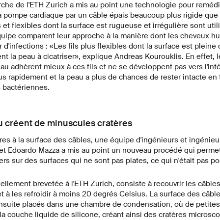
he de l'ETH Zurich a mis au point une technologie pour remédier
 la pompe cardiaque par un câble épais beaucoup plus rigide que
 et flexibles dont la surface est rugueuse et irrégulière sont uti
quipe comparent leur approche à la manière dont les cheveux hu
'infections : «Les fils plus flexibles dont la surface est pleine 
t la peau à cicatriser», explique Andreas Kourouklis. En effet,
au adhèrent mieux à ces fils et ne se développent pas vers l'int
us rapidement et la peau a plus de chances de rester intacte en 
s bactériennes.
u créent de minuscules cratères
res à la surface des câbles, une équipe d'ingénieurs et ingénieu
et Edoardo Mazza a mis au point un nouveau procédé qui permet
iers sur des surfaces qui ne sont pas plates, ce qui n'était pas p
llement brevetée à l'ETH Zurich, consiste à recouvrir les câbles 
t à les refroidir à moins 20 degrés Celsius. La surface des câble
ensuite placés dans une chambre de condensation, où de petites
a couche liquide de silicone, créant ainsi des cratères micros