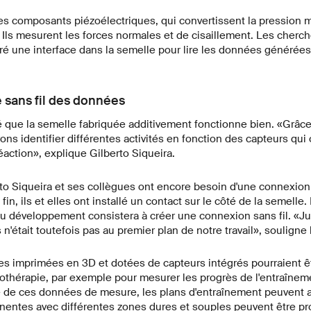
es composants piézoélectriques, qui convertissent la pression
 Ils mesurent les forces normales et de cisaillement. Les cherc
é une interface dans la semelle pour lire les données générées
e sans fil des données
 que la semelle fabriquée additivement fonctionne bien. «Grâce 
s identifier différentes activités en fonction des capteurs qui 
réaction», explique Gilberto Siqueira.
erto Siqueira et ses collègues ont encore besoin d'une connexion 
fin, ils et elles ont installé un contact sur le côté de la semelle.
u développement consistera à créer une connexion sans fil. «Jus
n'était toutefois pas au premier plan de notre travail», souligne 
lles imprimées en 3D et dotées de capteurs intégrés pourraient êt
othérapie, par exemple pour mesurer les progrès de l'entraînem
e de ces données de mesure, les plans d'entraînement peuvent al
entes avec différentes zones dures et souples peuvent être pr