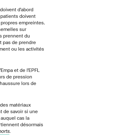
 doivent d'abord
 patients doivent
s propres empreintes.
semelles sur
ts prennent du
nt pas de prendre
ent ou les activités
'Empa et de l'EPFL
urs de pression
chaussure lors de
e des matériaux
 de savoir si une
 auquel cas la
artiennent désormais
ports
.