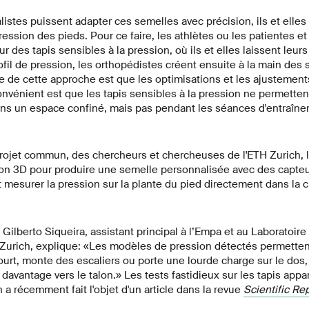
listes puissent adapter ces semelles avec précision, ils et elles
pression des pieds. Pour ce faire, les athlètes ou les patientes et
r des tapis sensibles à la pression, où ils et elles laissent leur
ofil de pression, les orthopédistes créent ensuite à la main des 
 de cette approche est que les optimisations et les ajustemen
nvénient est que les tapis sensibles à la pression ne permette
s un espace confiné, mais pas pendant les séances d'entraînem
projet commun, des chercheurs et chercheuses de l'ETH Zurich, l
sion 3D pour produire une semelle personnalisée avec des capte
 mesurer la pression sur la plante du pied directement dans la 
 Gilberto Siqueira, assistant principal à l’Empa et au Laboratoir
Zurich, explique: «Les modèles de pression détectés permettent
rt, monte des escaliers ou porte une lourde charge sur le dos,
davantage vers le talon.» Les tests fastidieux sur les tapis app
 a récemment fait l'objet d'un article dans la revue
Scientific Re