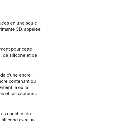
iquées en une seule
primante 3D, appelée
ment pour cette
, de silicone et de
aide d'une encre
encre contenant du
tement là où la
es et les capteurs,
entes couches de
 silicone avec un