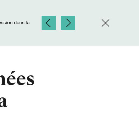
mées
a