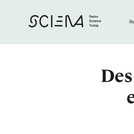
Swiss
Science
R
Today
Des