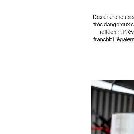
Des chercheurs s
très dangereux s
réfléchir : Pr
franchit illégale