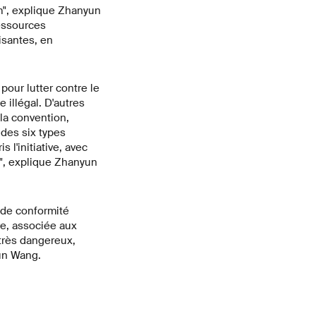
m", explique Zhanyun
ressources
isantes, en
pour lutter contre le
illégal. D'autres
la convention,
 des six types
l'initiative, avec
t", explique Zhanyun
 de conformité
re, associée aux
 très dangereux,
yun Wang.