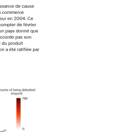
issance de cause
'un commerce
ueur en 2004. Ce
ompter de février
 un pays donné que
'accorde pas son
e du produit
n a été ratifiée par