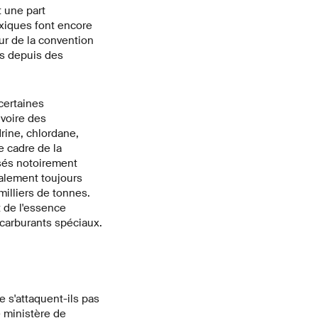
 une part
xiques font encore
ur de la convention
s depuis des
certaines
 voire des
drine, chlordane,
e cadre de la
sés notoirement
galement toujours
milliers de tonnes.
 de l'essence
 carburants spéciaux.
e s'attaquent-ils pas
e ministère de