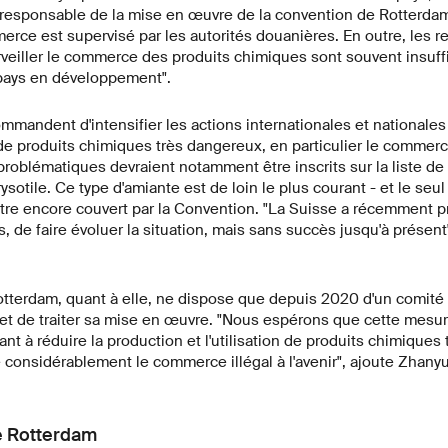
 responsable de la mise en œuvre de la convention de Rotterda
rce est supervisé par les autorités douanières. En outre, les 
veiller le commerce des produits chimiques sont souvent insuff
 pays en développement".
mandent d'intensifier les actions internationales et nationales 
 produits chimiques très dangereux, en particulier le commerce 
roblématiques devraient notamment être inscrits sur la liste de 
sotile. Ce type d'amiante est de loin le plus courant - et le seul
tre encore couvert par la Convention. "La Suisse a récemment pris 
s, de faire évoluer la situation, mais sans succès jusqu'à présen
tterdam, quant à elle, ne dispose que depuis 2020 d'un comité
 et de traiter sa mise en œuvre. "Nous espérons que cette mesu
ant à réduire la production et l'utilisation de produits chimiques
 considérablement le commerce illégal à l'avenir", ajoute Zhan
e Rotterdam