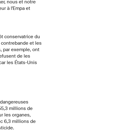
er, nous et notre
ur à l'Empa et
ôt conservatrice du
a contrebande et les
s, par exemple, ont
efusent de les
car les États-Unis
s dangereuses
55,3 millions de
ur les organes,
c 6,3 millions de
ticide.