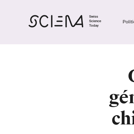
Swiss
Science
Polit
Today
gé
ch