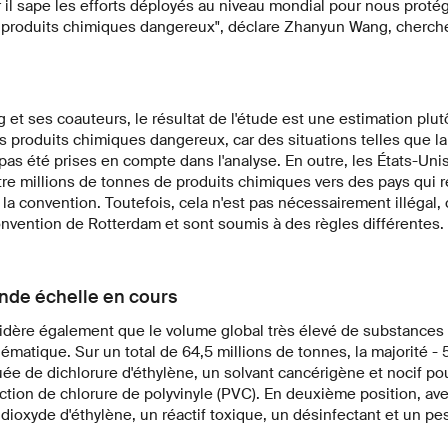
 il sape les efforts déployés au niveau mondial pour nous protég
produits chimiques dangereux", déclare Zhanyun Wang, cherche
t ses coauteurs, le résultat de l'étude est une estimation plut
s produits chimiques dangereux, car des situations telles que l
pas été prises en compte dans l'analyse. En outre, les États-Uni
re millions de tonnes de produits chimiques vers des pays qui r
 la convention. Toutefois, cela n'est pas nécessairement illégal, 
 convention de Rotterdam et sont soumis à des règles différentes.
de échelle en cours
dère également que le volume global très élevé de substance
matique. Sur un total de 64,5 millions de tonnes, la majorité - 
uée de dichlorure d'éthylène, un solvant cancérigène et nocif po
uction de chlorure de polyvinyle (PVC). En deuxième position, ave
 dioxyde d'éthylène, un réactif toxique, un désinfectant et un pes