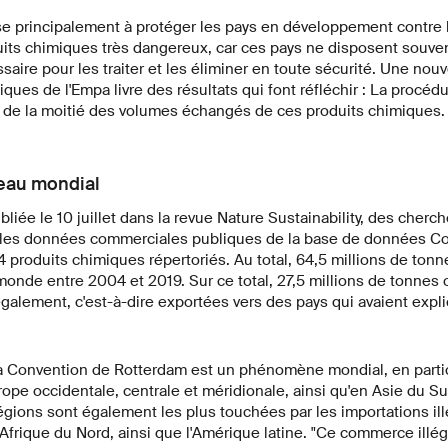
se principalement à protéger les pays en développement contre l
uits chimiques très dangereux, car ces pays ne disposent souve
ssaire pour les traiter et les éliminer en toute sécurité. Une nou
tifiques de l'Empa livre des résultats qui font réfléchir : La procéd
 de la moitié des volumes échangés de ces produits chimiques.
veau mondial
liée le 10 juillet dans la revue Nature Sustainability, des cherch
 les données commerciales publiques de la base de données C
 produits chimiques répertoriés. Au total, 64,5 millions de tonn
nde entre 2004 et 2019. Sur ce total, 27,5 millions de tonnes 
galement, c'est-à-dire exportées vers des pays qui avaient expl
a Convention de Rotterdam est un phénomène mondial, en partic
pe occidentale, centrale et méridionale, ainsi qu'en Asie du Su
égions sont également les plus touchées par les importations i
'Afrique du Nord, ainsi que l'Amérique latine. "Ce commerce illég