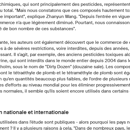
chimiques, qui sont principalement des pesticides, représentent
 du total. "Mais nous constatons que ces composés hautement to
e important", explique Zhanyun Wang. "Depuis l'entrée en vigue
mmerce n'a que légèrement diminué. Pourtant, nous connaisson
té de bon nombre de ces substances".
nte, les auteurs ont également découvert que le commerce de 
à de sévères restrictions, voire interdites, depuis des années,
issant. Il s'agit, par exemple, des anciens pesticides toxiques al
rine, qui sont interdits dans le monde entier depuis 2004 dans l
holm, sous le nom de "Dirty Dozen" (douzaine sale). Les compo
ont le tétraéthyle de plomb et le tétraméthyle de plomb sont é
 qu'en quantités beaucoup plus faibles, de l'ordre de plusieurs 
s d'efforts au niveau mondial pour les éliminer progressivement
s normales, il semble qu'ils soient encore utilisés dans certains
n nationale et internationale
tilisées dans l'étude sont publiques - alors pourquoi les pays n
ent ? Il y a plusieurs raisons à cela. "Dans de nombreux pays, l