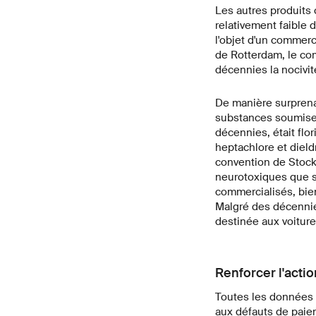
Les autres produits 
relativement faible
l'objet d'un commerc
de Rotterdam, le co
décennies la nocivi
De manière surprena
substances soumises 
décennies, était flor
heptachlore et dield
convention de Stock
neurotoxiques que s
commercialisés, bien
Malgré des décennie
destinée aux voiture
Renforcer l'actio
Toutes les données u
aux défauts de paiem