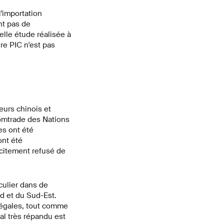
'importation
nt pas de
velle étude réalisée à
ure PIC n'est pas
eurs chinois et
omtrade des Nations
es ont été
ont été
icitement refusé de
ulier dans de
d et du Sud-Est.
llégales, tout comme
al très répandu est