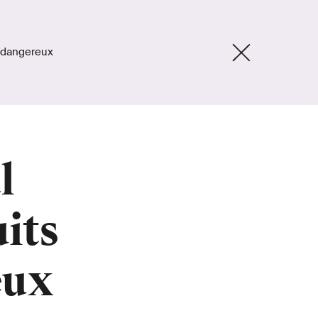
s dangereux
l
its
eux