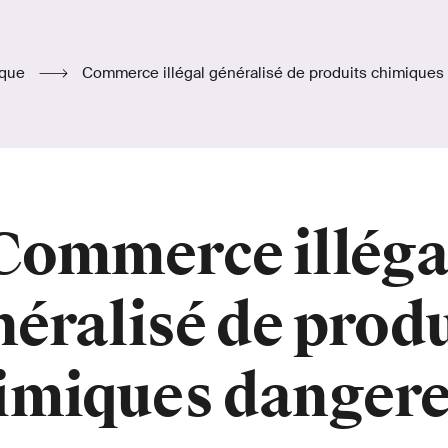
ique
Commerce illégal généralisé de produits chimique
Commerce illéga
néralisé de produ
imiques danger