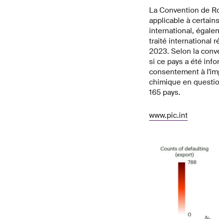
La Convention de Ro
applicable à certain
international, égal
traité internationa
2023. Selon la conv
si ce pays a été inf
consentement à l'imp
chimique en question 
165 pays.
www.pic.int