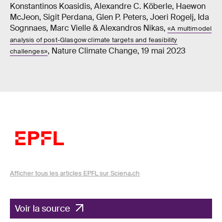
Konstantinos Koasidis, Alexandre C. Köberle, Haewon
McJeon, Sigit Perdana, Glen P. Peters, Joeri Rogelj, Ida
Sognnaes, Marc Vielle & Alexandros Nikas,
«A multimodel
analysis of post-Glasgow climate targets and feasibility
, Nature Climate Change, 19 mai 2023
challenges»
Afficher tous les articles EPFL sur Sciena.ch
Voir la source