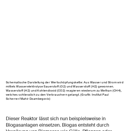
Schematische Darstellung der Wertschöpfungskette: Aus Wasser und Strom wird
mittels Wasserelektrolyse Sauerstoff (O2) und Wasserstoff (H2) gewonnen.
Wasserstoff (H2) und Kohlendioxid (CO2) reagieren wiederum zu Methan (CH4),
welches schliesslich zu den Verbrauchern gelangt. (Grafik: Institut Paul
Scherrer/Mahir Dzambegovic)
Dieser Reaktor lässt sich nun beispielsweise in
Biogasanlagen einsetzen. Biogas entsteht durch