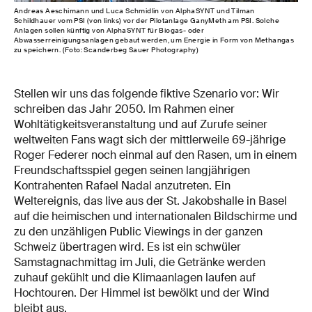
Andreas Aeschimann und Luca Schmidlin von AlphaSYNT und Tilman
Schildhauer vom PSI (von links) vor der Pilotanlage GanyMeth am PSI. Solche
Anlagen sollen künftig von AlphaSYNT für Biogas- oder
Abwasserreinigungsanlagen gebaut werden, um Energie in Form von Methangas
zu speichern. (Foto: Scanderbeg Sauer Photography)
Stellen wir uns das folgende fiktive Szenario vor: Wir
schreiben das Jahr 2050. Im Rahmen einer
Wohltätigkeitsveranstaltung und auf Zurufe seiner
weltweiten Fans wagt sich der mittlerweile 69-jährige
Roger Federer noch einmal auf den Rasen, um in einem
Freundschaftsspiel gegen seinen langjährigen
Kontrahenten Rafael Nadal anzutreten. Ein
Weltereignis, das live aus der St. Jakobshalle in Basel
auf die heimischen und internationalen Bildschirme und
zu den unzähligen Public Viewings in der ganzen
Schweiz übertragen wird. Es ist ein schwüler
Samstagnachmittag im Juli, die Getränke werden
zuhauf gekühlt und die Klimaanlagen laufen auf
Hochtouren. Der Himmel ist bewölkt und der Wind
bleibt aus.