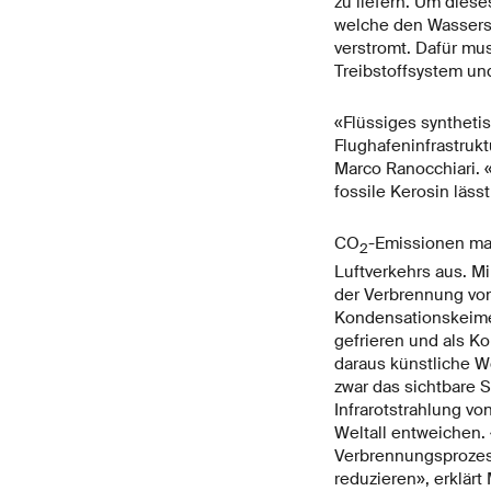
zu liefern. Um dies
welche den Wassersto
verstromt. Dafür mu
Treibstoffsystem un
«Flüssiges synthetis
Flughafeninfrastrukt
Marco Ranocchiari. 
fossile Kerosin läss
CO
-Emissionen mac
2
Luftverkehrs aus. M
der Verbrennung von
Kondensationskeime 
gefrieren und als K
daraus künstliche W
zwar das sichtbare S
Infrarotstrahlung vo
Weltall entweichen.
Verbrennungsprozess
reduzieren», erklärt