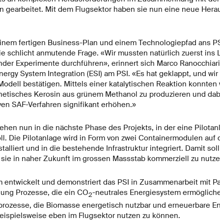
 gearbeitet. Mit dem Flugsektor haben sie nun eine neue Hera
inem fertigen Business-Plan und einem Technologiepfad ans PS
ie schlicht anmutende Frage. «Wir mussten natürlich zuerst ins 
der Experimente durchführen», erinnert sich Marco Ranocchiari,
ergy System Integration (ESI) am PSI. «Es hat geklappt, und wi
odell bestätigen. Mittels einer katalytischen Reaktion konnten
hetisches Kerosin aus grünem Methanol zu produzieren und dabei
ven SAF-Verfahren signifikant erhöhen.»
ehen nun in die nächste Phase des Projekts, in der eine Pilota
l. Die Pilotanlage wird in Form von zwei Containermodulen auf d
lliert und in die bestehende Infrastruktur integriert. Damit sol
m sie in naher Zukunft im grossen Massstab kommerziell zu nutze
rm entwickelt und demonstriert das PSI in Zusammenarbeit mit Pa
hung Prozesse, die ein CO
-neutrales Energiesystem ermöglich
2
rozesse, die Biomasse energetisch nutzbar und erneuerbare En
ispielsweise eben im Flugsektor nutzen zu können.