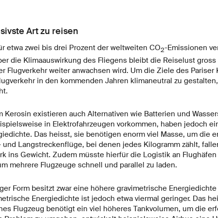
sivste Art zu reisen
für etwa zwei bis drei Prozent der weltweiten CO
-Emissionen ver
2
r die Klimaauswirkung des Fliegens bleibt die Reiselust gross 
r Flugverkehr weiter anwachsen wird. Um die Ziele des Parise
lugverkehr in den kommenden Jahren klimaneutral zu gestalten, 
ht.
 Kerosin existieren auch Alternativen wie Batterien und Wassers
beispielsweise in Elektrofahrzeugen vorkommen, haben jedoch ei
iedichte. Das heisst, sie benötigen enorm viel Masse, um die e
el- und Langstreckenflüge, bei denen jedes Kilogramm zählt, falle
tark ins Gewicht. Zudem müsste hierfür die Logistik an Flughäfe
m mehrere Flugzeuge schnell und parallel zu laden.
iger Form besitzt zwar eine höhere gravimetrische Energiedichte a
etrische Energiedichte ist jedoch etwa viermal geringer. Das hei
nes Flugzeug benötigt ein viel höheres Tankvolumen, um die erf