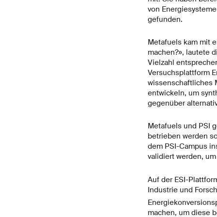
von Energiesystemen
gefunden.
Metafuels kam mit e
machen?», lautete d
Vielzahl entsprechen
Versuchsplattform En
wissenschaftliches M
entwickeln, um synt
gegenüber alternati
Metafuels und PSI g
betrieben werden sol
dem PSI-Campus insta
validiert werden, u
Auf der ESI-Plattfo
Industrie und Forsc
Energiekonversionsp
machen, um diese be