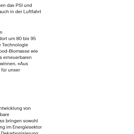
en das PSI und
uch in der Luftfahrt
en
ort um 80 bis 95
e Technologie
-Food-Biomasse wie
aus erneuerbaren
ewinnen. «Aus
 für unser
Entwicklung von
rbare
oss bringen sowohl
ung im Energiesektor
 Dekarbonisierung