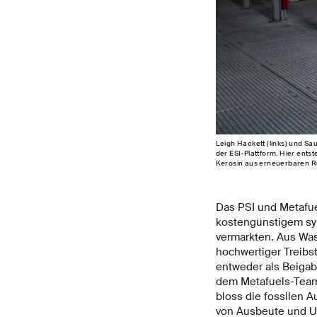
Leigh Hackett (links) und Sa
der ESI-Plattform. Hier ents
Kerosin aus erneuerbaren Re
Das PSI und Metafuel
kostengünstigem sy
vermarkten. Aus Was
hochwertiger Treibst
entweder als Beigab
dem Metafuels-Team 
bloss die fossilen A
von Ausbeute und Um