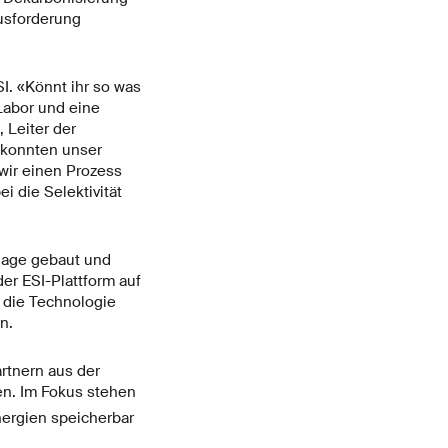
usforderung
I. «Könnt ihr so was
Labor und eine
 Leiter der
r konnten unser
 wir einen Prozess
 die Selektivität
nlage gebaut und
er ESI-Plattform auf
l die Technologie
n.
rtnern aus der
en. Im Fokus stehen
ergien speicherbar