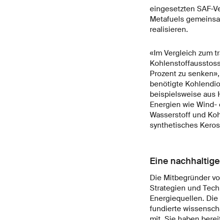
eingesetzten SAF-Ve
Metafuels gemeinsam
realisieren.
«Im Vergleich zum tr
Kohlenstoffausstos
Prozent zu senken»,
benötigte Kohlendio
beispielsweise aus H
Energien wie Wind- 
Wasserstoff und Koh
synthetisches Keros
Eine nachhaltig
Die Mitbegründer vo
Strategien und Tech
Energiequellen. Die
fundierte wissenscha
mit. Sie haben ber