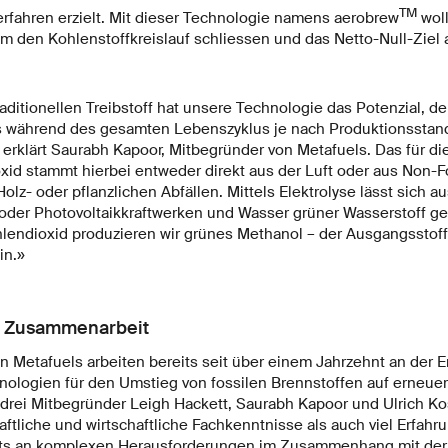
TM
rfahren erzielt. Mit dieser Technologie namens aerobrew
woll
 den Kohlenstoffkreislauf schliessen und das Netto-Null-Ziel a
aditionellen Treibstoff hat unsere Technologie das Potenzial, d
s während des gesamten Lebenszyklus je nach Produktionsstand
 erklärt Saurabh Kapoor, Mitbegründer von Metafuels. Das für di
xid stammt hierbei entweder direkt aus der Luft oder aus Non
olz- oder pflanzlichen Abfällen. Mittels Elektrolyse lässt sich 
oder Photovoltaikkraftwerken und Wasser grüner Wasserstoff g
lendioxid produzieren wir grünes Methanol – der Ausgangsstoff
in.»
e Zusammenarbeit
n Metafuels arbeiten bereits seit über einem Jahrzehnt an der 
nologien für den Umstieg von fossilen Brennstoffen auf erneue
 drei Mitbegründer Leigh Hackett, Saurabh Kapoor und Ulrich K
ftliche und wirtschaftliche Fachkenntnisse als auch viel Erfahr
eits an komplexen Herausforderungen im Zusammenhang mit der