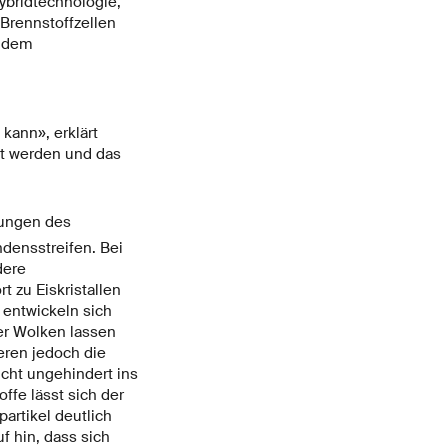
ybridtechnologie,
 Brennstoffzellen
h dem
kann», erklärt
zt werden und das
kungen des
densstreifen. Bei
dere
 zu Eiskristallen
 entwickeln sich
ser Wolken lassen
eren jedoch die
icht ungehindert ins
fe lässt sich der
artikel deutlich
f hin, dass sich