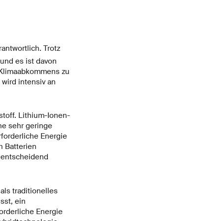
antwortlich. Trotz
und es ist davon
r Klimaabkommens zu
wird intensiv an
toff. Lithium-Ionen-
ne sehr geringe
rforderliche Energie
n Batterien
n entscheidend
ls traditionelles
sst, ein
orderliche Energie