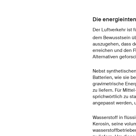
Die energieinten
Der Luftverkehr ist 
dem Bewusstsein übe
auszugehen, dass de
erreichen und den F
Alternativen geforsc
Nebst synthetischem
Batterien, wie sie 
gravimetrische Energ
zu liefern. Für Mitt
sprichwörtlich zu s
angepasst werden, u
Wasserstoff in flüss
Kerosin, seine volum
wasserstoffbetriebe