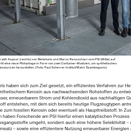
urabh Kapoor (rechts) von Metafuels und Marco Ranocchiari vom PSI (Mitte) auf
teht eine neue Pilotanlage in Form von zwei Container-Modulen, um synthetisches
ssourcen herzustellen. (Foto: Paul Scherrer Institut/Mahir Dzambegovic)
s haben sich zum Ziel gesetzt, ein effizientes Verfahren zur He
nthetischem Kerosin aus nachwachsenden Rohstoffen zu entwi
ser, erneuerbarem Strom und Kohlendioxid aus nachhaltigen Que
off entstehen, mit dem sich bereits heutige Flugzeugtypen antr
e zum fossilen Kerosin oder eventuell als Haupttreibstoff. In Z
haben Forschende am PSI hierfür einen katalytischen Prozess e
usgangsstoffe umgeht, sondern auch eine höhere Selektivität – 
satz – sowie eine effizientere Nutzung erneuerbarer Energien a