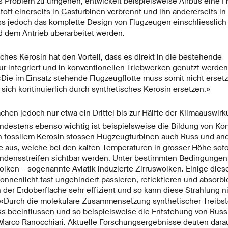
es Problem zu umgehen, entwickelt beispielsweise Airbus eine H
ff einerseits in Gasturbinen verbrennt und ihn andererseits in
ss jedoch das komplette Design von Flugzeugen einschliesslic
d dem Antrieb überarbeitet werden.
ches Kerosin hat den Vorteil, dass es direkt in die bestehende
ur integriert und in konventionellen Triebwerken genutzt werden 
«Die im Einsatz stehende Flugzeugflotte muss somit nicht erset
t sich kontinuierlich durch synthetisches Kerosin ersetzen.»
hen jedoch nur etwa ein Drittel bis zur Hälfte der Klimaauswir
indestens ebenso wichtig ist beispielsweise die Bildung von Kon
 fossilem Kerosin stossen Flugzeugturbinen auch Russ und an
aus, welche bei den kalten Temperaturen in grosser Höhe sofort
ondensstreifen sichtbar werden. Unter bestimmten Bedingungen
olken – sogenannte Aviatik induzierte Zirruswolken. Einige die
onnenlicht fast ungehindert passieren, reflektieren und absorbi
n der Erdoberfläche sehr effizient und so kann diese Strahlung n
 «Durch die molekulare Zusammensetzung synthetischer Treibstof
 beeinflussen und so beispielsweise die Entstehung von Russp
 Marco Ranocchiari. Aktuelle Forschungsergebnisse deuten darau