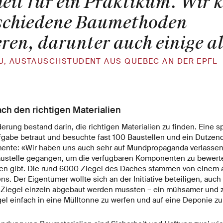
eit für ein Praktikum. Wir 
rschiedene Baumethoden
ren, darunter auch einige al
U, AUSTAUSCHSTUDENT AUS QUEBEC AN DER EPFL
ch den richtigen Materialien
erung bestand darin, die richtigen Materialien zu finden. Eine s
fgabe betraut und besuchte fast 100 Baustellen und ein Dutzend
ente: «Wir haben uns auch sehr auf Mundpropaganda verlassen
Baustelle gegangen, um die verfügbaren Komponenten zu bewerte
en gibt. Die rund 6000 Ziegel des Daches stammen von einem a
s. Der Eigentümer wollte sich an der Initiative beteiligen, auc
 Ziegel einzeln abgebaut werden mussten – ein mühsamer und z
gel einfach in eine Mülltonne zu werfen und auf eine Deponie zu