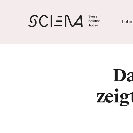
Swiss
Science
Lehr
Today
Da
zeig