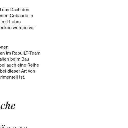
nd das Dach des
henen Gebäude in
d mit Lehm
becken wurden vor
sonen
g an im RebuiLT-Team
ialien beim Bau
ei auch eine Reihe
bei dieser Art von
mentell ist.
iche