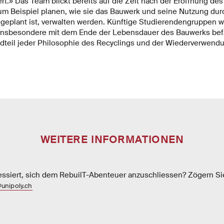
ert.» Das Team blickt bereits auf die Zeit nach der Eröffnung des
um Beispiel planen, wie sie das Bauwerk und seine Nutzung durch
6 geplant ist, verwalten werden. Künftige Studierendengruppen w
 insbesondere mit dem Ende der Lebensdauer des Bauwerks bef
dteil jeder Philosophie des Recyclings und der Wiederverwendun
WEITERE INFORMATIONEN
essiert, sich dem RebuilT-Abenteuer anzuschliessen? Zögern Sie
@unipoly.ch