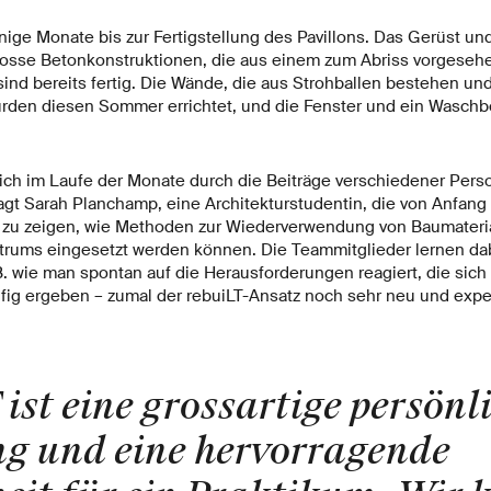
nige Monate bis zur Fertigstellung des Pavillons. Das Gerüst u
osse Betonkonstruktionen, die aus einem zum Abriss vorgese
nd bereits fertig. Die Wände, die aus Strohballen bestehen un
urden diesen Sommer errichtet, und die Fenster und ein Wasch
sich im Laufe der Monate durch die Beiträge verschiedener Per
sagt Sarah Planchamp, eine Architekturstudentin, die von Anfan
 es, zu zeigen, wie Methoden zur Wiederverwendung von Baumater
rums eingesetzt werden können. Die Teammitglieder lernen dab
 B. wie man spontan auf die Herausforderungen reagiert, die sich 
ig ergeben – zumal der rebuiLT-Ansatz noch sehr neu und experi
ist eine grossartige persönl
g und eine hervorragende