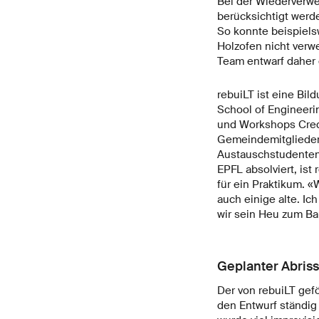
Bei der Wiederverwe
berücksichtigt werd
So konnte beispiels
Holzofen nicht verwe
Team entwarf daher 
rebuiLT ist eine Bil
School of Engineeri
und Workshops Credi
Gemeindemitglieder d
Austauschstudenten 
EPFL absolviert, ist
für ein Praktikum. 
auch einige alte. I
wir sein Heu zum B
Geplanter Abriss
Der von rebuiLT gefö
den Entwurf ständig