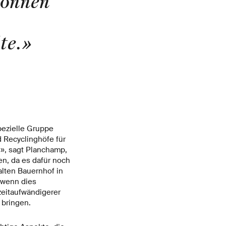
können
te.
»
pezielle Gruppe
 Recyclinghöfe für
», sagt Planchamp,
n, da es dafür noch
lten Bauernhof in
h wenn dies
eitaufwändigerer
 bringen.