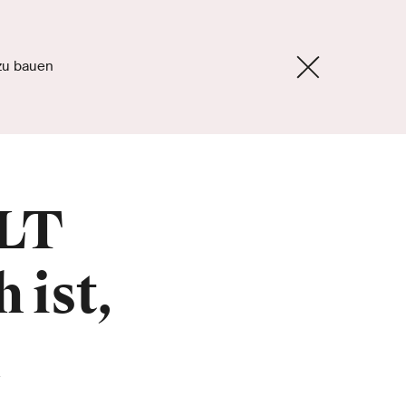
 zu bauen
iLT
 ist,