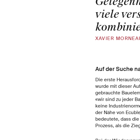
Gelegenh
viele ve
kombinie
XAVIER MORNEA
Auf der Suche na
Die erste Herausford
wurde mit dieser Au
gebrauchte Bauelem
«wir sind zu jeder 
keine Industrienorm
der Nähe von Ecublen
bedeutete, dass die
Prozess, als die Zie