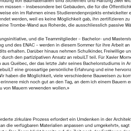
ndung von Baumaterialien sind Sicherheit und Haftung zwei wic
en müssen – insbesondere bei Gebäuden, die für die Öffentlichk
weise ein im Rahmen eines Studierendenprojekts entwickelter e
ndet werden, weil es keine Möglichkeit gab, ihn zertifizieren zu
eine Trombe-Wand aus Roherde, die ausschliesslich passive Wär
dungsinitiative, und die Teammitglieder – Bachelor- und Master
ng und des ENAC – werden in diesem Sommer für ihre Arbeit an
ts erhalten. Darüber hinaus nehmen Schulkinder, Freiwillige u
urch den partizipativen Ansatz an rebuiLT teil. Für Xavier Morn
aus Québec, der das letzte Jahr seines Bachelorstudiums in Arc
 rebuiLT eine grossartige persönliche Erfahrung und eine hervo
«Wir haben die Möglichkeit, viele verschiedene Bauweisen zu kom
ch erinnere mich noch gut an den Tag, an dem ich einem Bauern e
au von Mauern verwenden wollen.»
rderte zirkuläre Prozess erfordert ein Umdenken in der Architek
 an die verfügbaren Materialien anpassen und umgekehrt», sagt