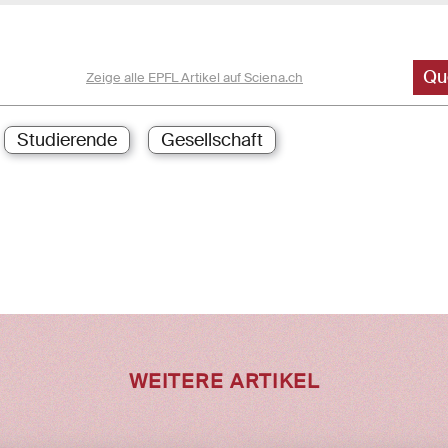
Qu
Zeige alle EPFL Artikel auf Sciena.ch
Studierende
Gesellschaft
WEITERE ARTIKEL