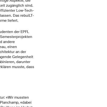
htige Aspekte, die
eit zugänglich sind.
ffizienter Low-Tech-
 lassen. Das rebuiLT-
me liefert.
studenten der EPFL
 Semesterprojekten
nd andere
eau, einen
hitektur an der
rragende Gelegenheit
binieren, darunter
rklären musste, dass
tur: «Wir mussten
 Planchamp, «dabei