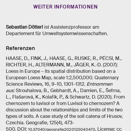
WEITER INFORMATIONEN
Sebastian Dötterl
ist Assistenzprofessor am
Departement für Umweltsystemwissenschaften.
Referenzen
HAASE, D., FINK, J., HAASE, G., RUSKE, R., PÉCSI, M.,
RICHTER, H., ALTERMANN, M., JÄGER, K.-D. (2007):
Loess in Europe – its spatial distribution based on a
European Loess Map, scale 1:2,500,000. Quaternary
Science Reviews, 16, 9–10, 1301–1312.
Entnommen
aus:
Strouhalova, B., Gebhardt, A., Damien, E., Šefrna,
L., Flašarová, K., Kolařík, P., & Schwartz, D. (2020). From
chernozem to luvisol or from Luvisol to chernozem? A
discussion about the relationships and limits of the two
types of soils. A case study of the soil catena of Hrusov,
Czechia. Geografie, 125(4), 473-
500. DOI:
, License:
10.37040/geografie2020125040473
CC