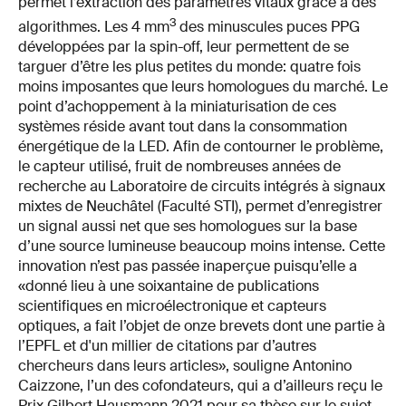
permet l’extraction des paramètres vitaux grâce à des
3
algorithmes. Les 4 mm
des minuscules puces PPG
développées par la spin-off, leur permettent de se
targuer d’être les plus petites du monde: quatre fois
moins imposantes que leurs homologues du marché. Le
point d’achoppement à la miniaturisation de ces
systèmes réside avant tout dans la consommation
énergétique de la LED. Afin de contourner le problème,
le capteur utilisé, fruit de nombreuses années de
recherche au Laboratoire de circuits intégrés à signaux
mixtes de Neuchâtel (Faculté STI), permet d’enregistrer
un signal aussi net que ses homologues sur la base
d’une source lumineuse beaucoup moins intense. Cette
innovation n’est pas passée inaperçue puisqu’elle a
«donné lieu à une soixantaine de publications
scientifiques en microélectronique et capteurs
optiques, a fait l’objet de onze brevets dont une partie à
l’EPFL et d'un millier de citations par d’autres
chercheurs dans leurs articles», souligne Antonino
Caizzone, l’un des cofondateurs, qui a d’ailleurs reçu le
Prix Gilbert Hausmann 2021 pour sa thèse sur le sujet.