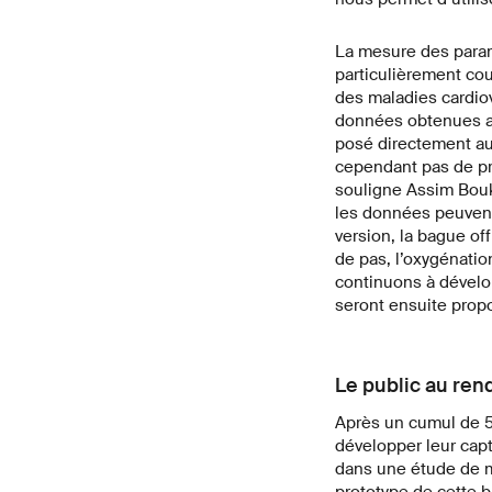
La mesure des param
particulièrement cou
des maladies cardio
données obtenues av
posé directement au
cependant pas de pro
souligne Assim Bouk
les données peuvent a
version, la bague o
de pas, l’oxygénatio
continuons à dévelop
seront ensuite prop
Le public au ren
Après un cumul de 5 
développer leur capt
dans une étude de m
prototype de cette ba