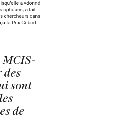
isqu’elle a «donné
 optiques, a fait
tres chercheurs dans
çu le Prix Gilbert
u MCIS-
r des
ui sont
les
es de
S