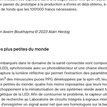
our passer du prototype à la production a d’ores et déjà obtenu, 
s de fonds que les 100'000 francs nécessaires.
et Assim Boukhayma © 2023 Alain Herzog
s plus petites du monde
mbarqués dans le domaine de la santé connectée sont compos
LED), synchronisée avec un photodétecteur et une chaine électr
pture la lumière réfléchie qui permet l’extraction des paramètre
3
 mm
des minuscules puces PPG développées par la spin-off, leu
plus petites du monde: quatre fois moins imposantes que leurs 
choppement à la miniaturisation de ces systèmes réside avant t
ique de la LED. Afin de contourner le problème, le capteur utili
e recherche au Laboratoire de circuits intégrés à signaux mix
t d’enregistrer un signal aussi net que ses homologues sur la b