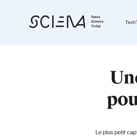
Swiss
Science
Tech
Today
Une
pou
Le plus petit ca