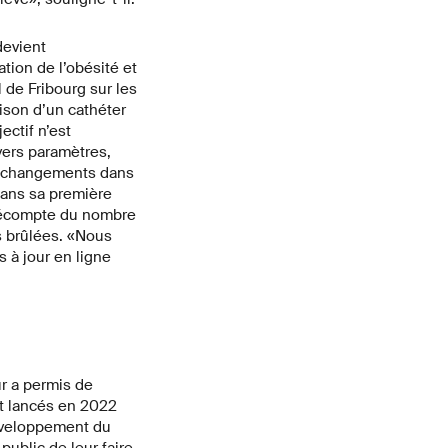
devient
tion de l’obésité et
de Fribourg sur les
ison d’un cathéter
ctif n’est
vers paramètres,
s changements dans
 Dans sa première
 décompte du nombre
es brûlées. «Nous
 à jour en ligne
ur a permis de
nt lancés en 2022
développement du
public de leur faire