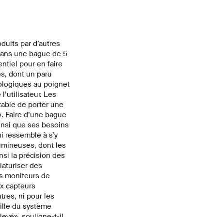
duits par d’autres
 dans une bague de 5
ntiel pour en faire
es, dont un paru
ologiques au poignet
’utilisateur. Les
rtable de porter une
. Faire d’une bague
ainsi que ses besoins
i ressemble à s’y
umineuses, dont les
nsi la précision des
iaturiser des
s moniteurs de
x capteurs
res, ni pour les
ille du système
evé», souligne-t-il.