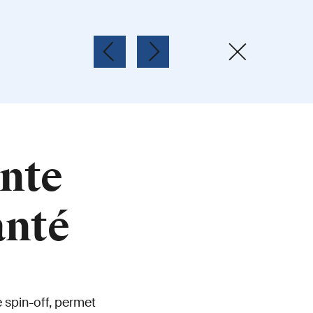
ente
anté
 spin-off, permet