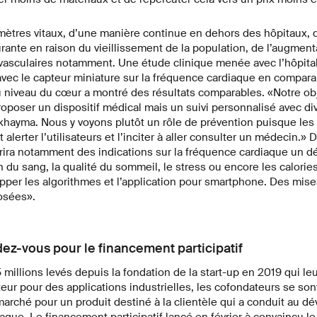
ètres vitaux, d’une manière continue en dehors des hôpitaux, 
rante en raison du vieillissement de la population, de l’augmenta
vasculaires notamment. Une étude clinique menée avec l’hôpital 
ec le capteur miniature sur la fréquence cardiaque en compara
 niveau du cœur a montré des résultats comparables. «Notre obje
poser un dispositif médical mais un suivi personnalisé avec di
hayma. Nous y voyons plutôt un rôle de prévention puisque le
lerter l’utilisateurs et l’inciter à aller consulter un médecin.»
ffrira notamment des indications sur la fréquence cardiaque un
n du sang, la qualité du sommeil, le stress ou encore les calori
per les algorithmes et l’application pour smartphone. Des mises
osées».
dez-vous pour le financement participatif
millions levés depuis la fondation de la start-up en 2019 qui le
eur pour des applications industrielles, les cofondateurs se so
arché pour un produit destiné à la clientèle qui a conduit au 
gue. Le financement participatif lancé en février à convaincu le 