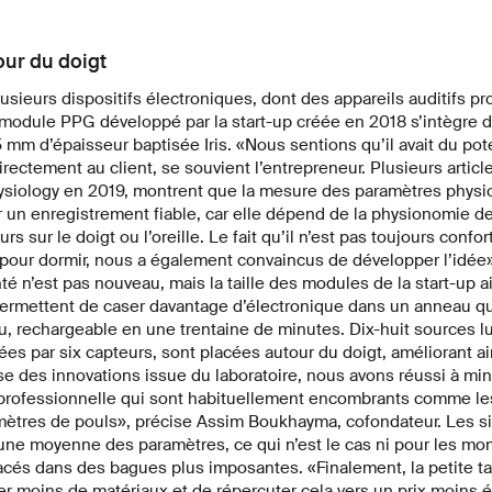
our du doigt
usieurs dispositifs électroniques, dont des appareils auditifs pro
t module PPG développé par la start-up créée en 2018 s’intègre
 mm d’épaisseur baptisée Iris. «Nous sentions qu’il avait du pote
irectement au client, se souvient l’entrepreneur. Plusieurs articl
hysiology en 2019, montrent que la mesure des paramètres physi
r un enregistrement fiable, car elle dépend de la physionomie de l
urs sur le doigt ou l’oreille. Le fait qu’il n’est pas toujours confo
our dormir, nous a également convaincus de développer l’idée»
é n’est pas nouveau, mais la taille des modules de la start-up 
permettent de caser davantage d’électronique dans un anneau qu
u, rechargeable en une trentaine de minutes. Dix-huit sources l
es par six capteurs, sont placées autour du doigt, améliorant ai
e des innovations issue du laboratoire, nous avons réussi à min
 professionnelle qui sont habituellement encombrants comme le
mètres de pouls», précise Assim Boukhayma, cofondateur. Les si
une moyenne des paramètres, ce qui n’est le cas ni pour les mont
lacés dans des bagues plus imposantes. «Finalement, la petite ta
er moins de matériaux et de répercuter cela vers un prix moins él