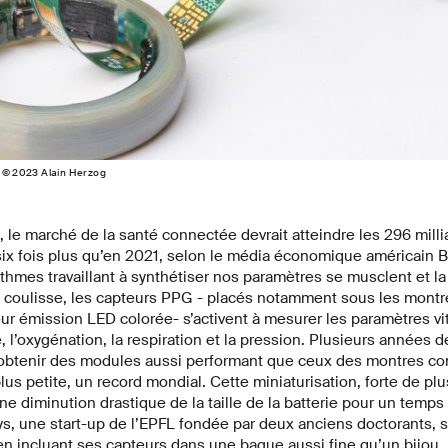
s © 2023 Alain Herzog
 le marché de la santé connectée devrait atteindre les 296 milli
six fois plus qu’en 2021, selon le média économique américain 
ithmes travaillant à synthétiser nos paramètres se musclent et la 
n coulisse, les capteurs PPG - placés notamment sous les mont
eur émission LED colorée- s’activent à mesurer les paramètres v
 l’oxygénation, la respiration et la pression. Plusieurs années 
’obtenir des modules aussi performant que ceux des montres c
lus petite, un record mondial. Cette miniaturisation, forte de plu
 diminution drastique de la taille de la batterie pour un temps d
s, une start-up de l’EPFL fondée par deux anciens doctorants, s
en incluant ses capteurs dans une bague aussi fine qu’un bijou