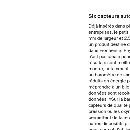
Six capteurs aut
Déjà insérés dans pl
entreprises, le peti
mm de largeur et 2,5
un produit destiné d
dans Frontiers in P
n’est pas idéale pou
résultats sont meille
montre, notamment p
un baromètre de sant
réduits en énergie 
méprendre à un bijo
données sont récolté
données. «Sur la bas
capteurs de qualité
pression ou les oxy
permettent de faire 
autres dispositifs p
nous permet d’utilis