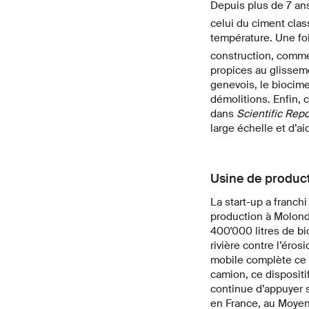
Depuis plus de 7 an
celui du ciment clas
température. Une foi
construction, comme 
propices au glisseme
genevois, le biocime
démolitions. Enfin, c
dans
Scientific Rep
large échelle et d’a
Usine de produc
La start-up a franch
production à Molond
400'000 litres de bi
rivière contre l’éro
mobile complète ce d
camion, ce disposit
continue d’appuyer 
en France, au Moyen