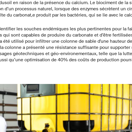
soil en raison de la présence du calcium. Le biociment de la st
tion d’un processus naturel, lorsque des enzymes sécrètent un cim
ulte du carbonat,e produit par les bactéries, qui se lie avec le cal
dentifier les souches endémiques les plus pertinentes pour la fa
s qui sont capables de produire du carbonate et d’être fertilisée
a été utilisé pour infiltrer une colonne de sable d'une hauteur d
n, la colonne a présenté une résistance suffisante pour supporter 
sages géotechniques et géo-environementaux, telle que la lutte 
ussi qu’une optimisation de 40% des coûts de production pourrai