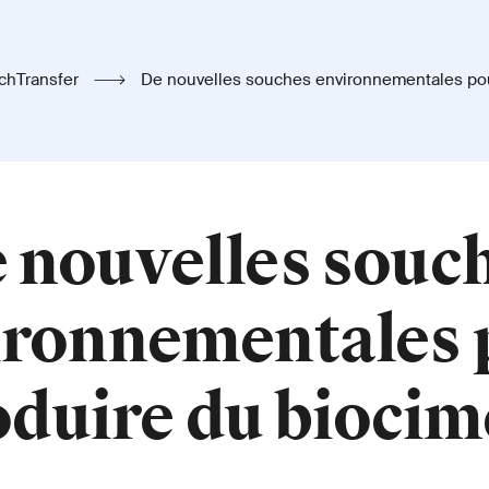
chTransfer
De nouvelles souches environnementales pour produire du
biociment
 nouvelles souc
ironnementales 
oduire du biocim