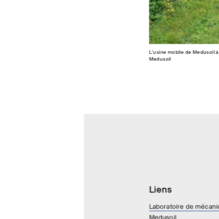
L'usine mobile de Medusoil 
Medusoil
Liens
Laboratoire de mécaniq
Medusoil