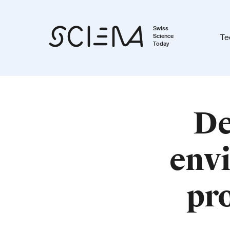
Swiss
Science
Te
Today
De
env
pr