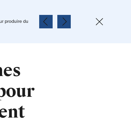
hes
pour
ent