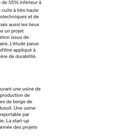
 de 55% inférieur à
cuits à très haute
géotechniques et de
ais aussi les lieux
ns un projet
béton issus de
laire. L’étude parue
 d’être appliqué à
ère de durabilité.
gurant une usine de
 production de
res de berge de
dusoil. Une usine
nsportable par
e. La start-up
année des projets