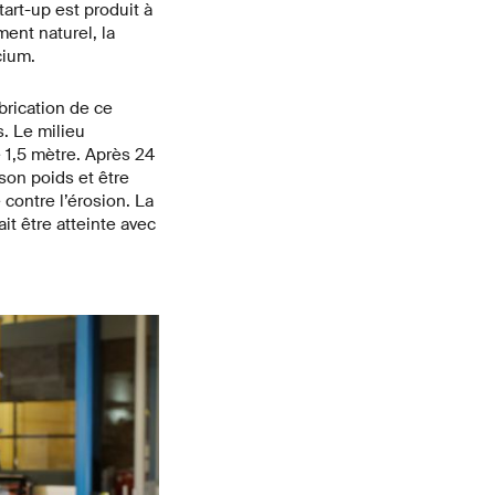
art-up est produit à
ent naturel, la
cium.
brication de ce
s. Le milieu
e 1,5 mètre. Après 24
son poids et être
contre l’érosion. La
t être atteinte avec