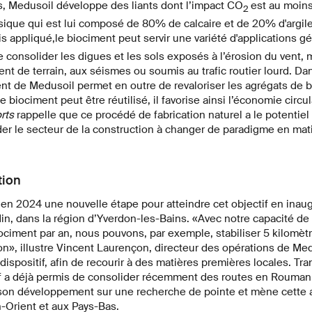
s, Medusoil développe des liants dont l’impact CO
est au moins
2
sique qui est lui composé de 80% de calcaire et de 20% d'argile 
s appliqué,
le biociment peut servir une variété d'applications 
consolider les digues et les sols exposés à l’érosion du vent, m
nt de terrain, aux séismes ou soumis au trafic routier lourd. Da
nt de Medusoil permet en outre de revaloriser les agrégats de 
e biociment peut être réutilisé, il favorise ainsi l’économie circu
orts
rappelle que ce procédé de fabrication naturel a le potentiel
ider le secteur de la construction à changer de paradigme en mati
tion
i en 2024 une nouvelle étape pour atteindre cet objectif en inau
in, dans la région d’Yverdon-les-Bains. «Avec notre capacité de
ociment par an, nous pouvons, par exemple, stabiliser 5 kilomèt
sion», illustre Vincent Laurençon, directeur des opérations de Me
ispositif, afin de recourir à des matières premières locales. Tra
if a déjà permis de consolider récemment des routes en Roumani
son développement sur une recherche de pointe et mène cette 
-Orient et aux Pays-Bas.