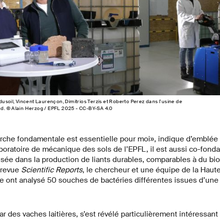
usoil, Vincent Laurençon, Dimitrios Terzis et Roberto Perez dans l'usine de
d. © Alain Herzog / EPFL 2025 - CC-BY-SA 4.0
rche fondamentale est essentielle pour moi», indique d’emblée D
aboratoire de mécanique des sols de l’EPFL, il est aussi co-fond
isée dans la production de liants durables, comparables à du b
 revue
Scientific Reports
, le chercheur et une équipe de la Haut
ne ont analysé 50 souches de bactéries différentes issues d’une
r des vaches laitières, s’est révélé particulièrement intéressant 