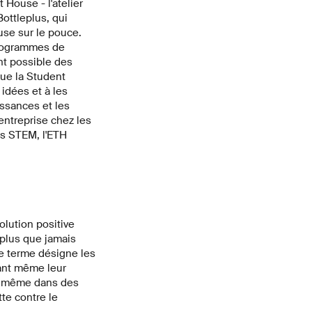
 House - l'atelier
Bottleplus, qui
use sur le pouce.
 programmes de
nt possible des
ue la Student
idées et à les
ssances et les
'entreprise chez les
es STEM, l'ETH
lution positive
 plus que jamais
ce terme désigne les
vant même leur
de même dans des
te contre le