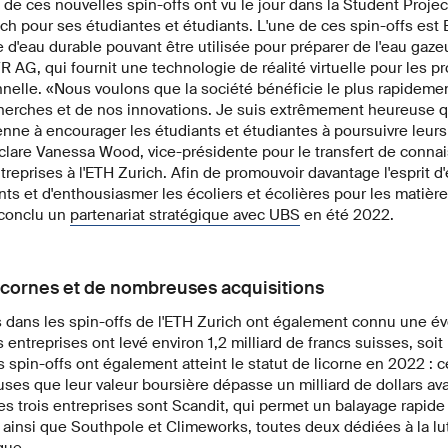
de ces nouvelles spin-offs ont vu le jour dans la Student Project
ich pour ses étudiantes et étudiants. L'une de ces spin-offs est 
e d'eau durable pouvant être utilisée pour préparer de l'eau gaze
R AG, qui fournit une technologie de réalité virtuelle pour les
nelle. «Nous voulons que la société bénéficie le plus rapideme
cherches et de nos innovations. Je suis extrêmement heureuse q
nne à encourager les étudiants et étudiantes à poursuivre leurs 
clare Vanessa Wood, vice-présidente pour le transfert de connai
treprises à l'ETH Zurich. Afin de promouvoir davantage l'esprit d
nts et d'enthousiasmer les écoliers et écolières pour les matièr
 conclu un
partenariat
stratégique avec UBS
en été 2022.
licornes et de nombreuses acquisitions
 dans les spin-offs de l'ETH Zurich ont également connu une évo
 entreprises ont levé environ 1,2 milliard de francs suisses, soit
s spin-offs ont également atteint le statut de licorne en 2022 : 
uses que leur valeur boursière dépasse un milliard de dollars a
es trois entreprises sont Scandit, qui permet un balayage rapi
s, ainsi que Southpole et Climeworks, toutes deux dédiées à la lut