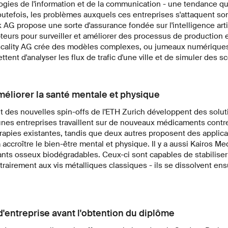
gies de l'information et de la communication - une tendance qu
utefois, les problèmes auxquels ces entreprises s'attaquent sont
k AG propose une sorte d'assurance fondée sur l'intelligence arti
apteurs pour surveiller et améliorer des processus de production e
scality AG crée des modèles complexes, ou jumeaux numérique
ttent d'analyser les flux de trafic d'une ville et de simuler des sc
améliorer la santé mentale et physique
 des nouvelles spin-offs de l'ETH Zurich développent des solut
eunes entreprises travaillent sur de nouveaux médicaments contre
érapies existantes, tandis que deux autres proposent des applica
à accroître le bien-être mental et physique. Il y a aussi Kairos Me
nts osseux biodégradables. Ceux-ci sont capables de stabiliser 
trairement aux vis métalliques classiques - ils se dissolvent ens
 d'entreprise avant l'obtention du diplôme