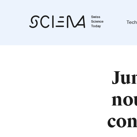
Swiss
Science
Tech
Today
Ju
no
con