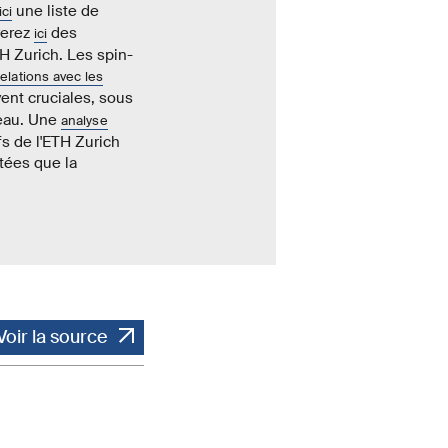
une liste de
ici
verez
des
ici
TH Zurich. Les spin-
elations avec les
ent cruciales, sous
seau. Une
analyse
fs de l'ETH Zurich
tées que la
Voir la source