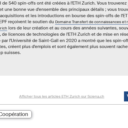
l de 540 spin-offs ont été créées à l'ETH Zurich. Vous trouverez
 et une bonne vue d'ensemble des principaux détails ; vous trou
 acquisitions et les introductions en bourse des spin-offs de l'E
EPF reçoivent le soutien du
Domaine Transfert de connaissances et r
lors de leur création et au cours des années suivantes, souv
urich
, de licences de technologies de l'ETH Zurich et de mise en ré
 par l'Université de Saint-Gall en 2020 a montré que les spin-of
tes, créent plus d'emplois et sont également plus souvent rache
p suisses.
Afficher tous les articles ETH Zurich sur Sciena.ch
Coopération