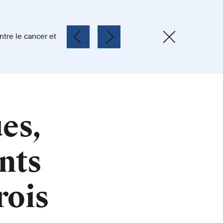
es,
nts
rois