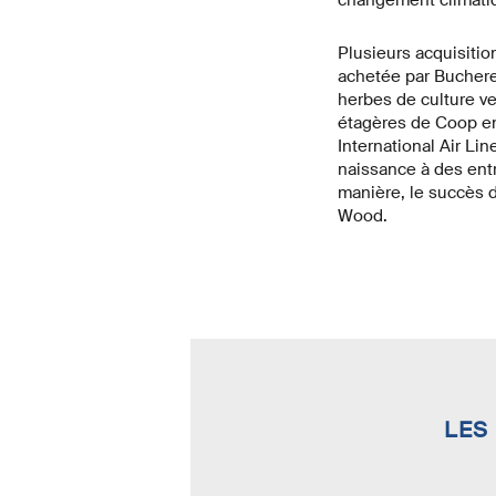
changement climati
Plusieurs acquisitio
achetée par Bucherer
herbes de culture ve
étagères de Coop en
International Air Li
naissance à des entr
manière, le succès d
Wood.
LES