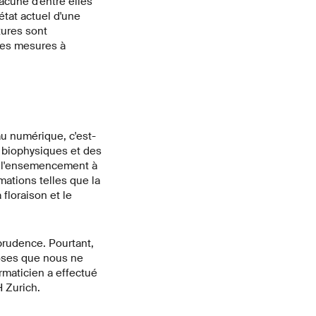
acune d'entre elles
état actuel d'une
tures sont
les mesures à
u numérique, c'est-
 biophysiques et des
e l'ensemencement à
mations telles que la
 floraison et le
 prudence. Pourtant,
hoses que nous ne
rmaticien a effectué
H Zurich.