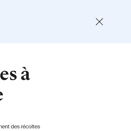
es à
e
ement des récoltes