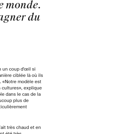
le monde.
gagner du
»
n un coup d'œil si
ière ciblée là où ils
l. «Notre modèle est
 cultures», explique
le dans le cas de la
aucoup plus de
rticulièrement
fait très chaud et en
nt été très