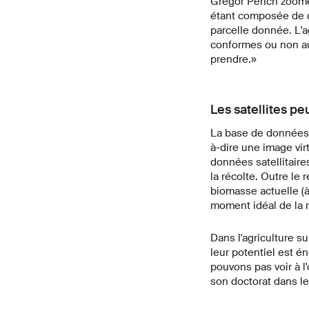
Gregor Perich zoome 
étant composée de co
parcelle donnée. L'ag
conformes ou non au
prendre.»
Les satellites pe
La base de données 
à-dire une image vi
données satellitair
la récolte. Outre le
biomasse actuelle (à 
moment idéal de la r
Dans l'agriculture s
leur potentiel est 
pouvons pas voir à l
son doctorat dans le