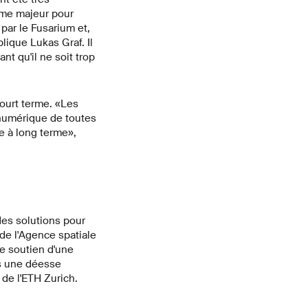
ème majeur pour
 par le Fusarium et,
ique Lukas Graf. Il
nt qu'il ne soit trop
ourt terme. «Les
e numérique de toutes
ie à long terme»,
des solutions pour
 de l'Agence spatiale
e soutien d'une
s une déesse
 de l'ETH Zurich.