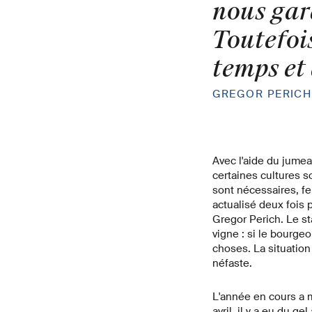
nous gar
Toutefoi
temps et 
GREGOR PERICH
Avec l'aide du jumeau
certaines cultures s
sont nécessaires, fe
actualisé deux fois 
Gregor Perich. Le st
vigne : si le bourge
choses. La situation
néfaste.
L'année en cours a mo
avril, il y a eu du g