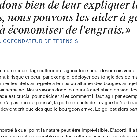
dons bien de leur expliquer 
s, nous pouvons les aider à 
à économiser de l'engrais.
, COFONDATEUR DE TERENSIS
 numérique, l'agriculteur ou l'agricultrice peut désormais voir e
ont à risque et peut, par exemple, déployer des fongicides de man
rmer les filets anti-grêle à temps ou allumer des bougies antige
par semaine. Nous savons donc toujours à quel stade en sont les
ade est crucial pour décider si et comment il faut agir, par exemp
on n'a pas encore poussé, la partie en bois de la vigne tolère be
 devient critique dès que le bourgeon arrive. Le gel est alors pa
ntré à quel point la nature peut être imprévisible. D'abord, il a 
el à un moment défavorable pour les cultures. Ensuite, les pluies o