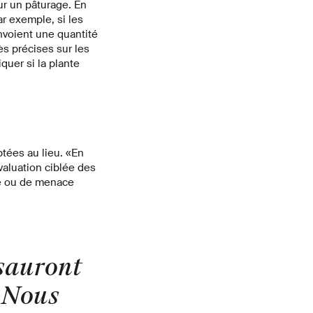
ur un pâturage. En
ar exemple, si les
envoient une quantité
ès précises sur les
quer si la plante
tées au lieu. «En
luation ciblée des
se ou de menace
 sauront
. Nous