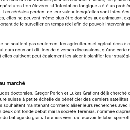
mpératures trop élevées. «L'infestation fongique a été un probl
. Les céréales perdent de leur valeur lorsqu'elles sont infestées
es, elles ne peuvent même plus être données aux animaux», expl
ortant de le surveiller en temps réel afin de pouvoir intervenir ava
ne soutient pas seulement les agriculteurs et agricultrices à c
iculteurs nous ont dit, lors de diverses discussions, qu'une cart
et elles cultivent peut également les aider à planifier leur stratég
.
 au marché
udes doctorales, Gregor Perich et Lukas Graf ont déjà cherché 
ture suisse à petite échelle de bénéficier des derniers satellites
ls souhaitent maintenant commercialiser leurs recherches avec l
s deux ont fondé début mai la société Terensis, nommée d'aprè
du battage du grain. Terensis vient de recevoir le label spin-off