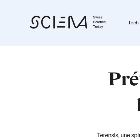
Swiss
Science
Tech
Today
Pré
Terensis, une spi