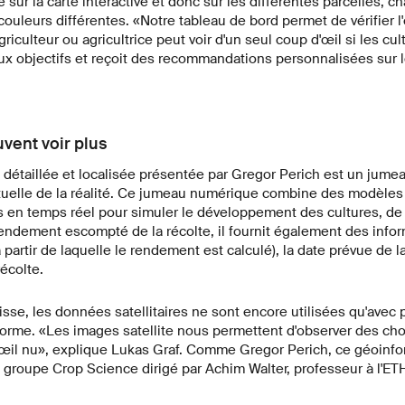
sur la carte interactive et donc sur les différentes parcelles, ch
uleurs différentes. «Notre tableau de bord permet de vérifier l'
riculteur ou agricultrice peut voir d'un seul coup d'œil si les cul
x objectifs et reçoit des recommandations personnalisées sur 
uvent voir plus
détaillée et localisée présentée par Gregor Perich est un jumea
rtuelle de la réalité. Ce jumeau numérique combine des modèles
es en temps réel pour simuler le développement des cultures, d
 rendement escompté de la récolte, il fournit également des infor
partir de laquelle le rendement est calculé), la date prévue de la
écolte.
uisse, les données satellitaires ne sont encore utilisées qu'avec
énorme. «Les images satellite nous permettent d'observer des c
'œil nu», explique Lukas Graf. Comme Gregor Perich, ce géoinfo
 groupe Crop Science dirigé par Achim Walter, professeur à l'ET