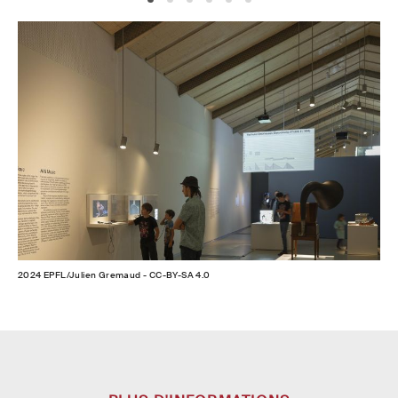
2024 EPFL/Julien Gremaud - CC-BY-SA 4.0
202