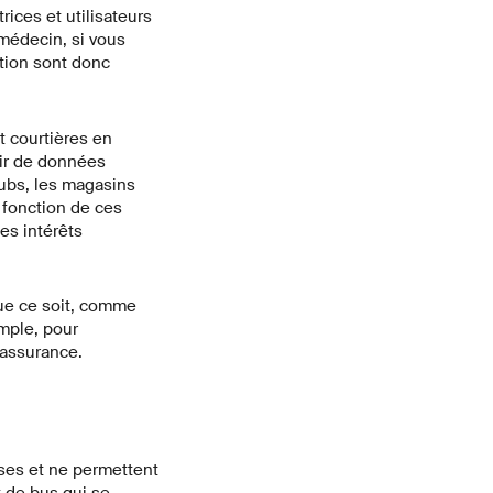
rices et utilisateurs
 médecin, si vous
tion sont donc
t courtières en
ir de données
ubs, les magasins
n fonction de ces
les intérêts
Que ce soit, comme
emple, pour
'assurance.
ises et ne permettent