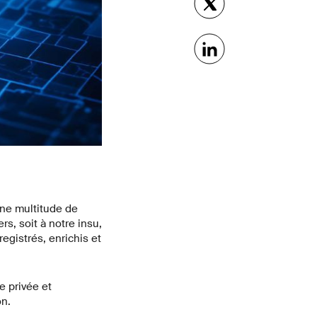
une multitude de
, soit à notre insu,
egistrés, enrichis et
e privée et
on.