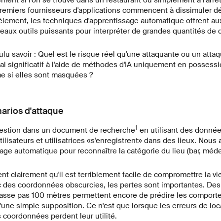
ement si l'on se trouve dans un restaurant ou simplement à l'arrê
premiers fournisseurs d'applications commencent à dissimuler d
èlement, les techniques d'apprentissage automatique offrent aux
eaux outils puissants pour interpréter de grandes quantités de
u savoir : Quel est le risque réel qu'une attaquante ou un atta
al significatif à l'aide de méthodes d'IA uniquement en posses
me si elles sont masquées ?
arios d'attaque
1
question dans un document de recherche
en utilisant des donnée
tilisateurs et utilisatrices «s'enregistrent» dans des lieux. Nous
ge automatique pour reconnaître la catégorie du lieu (bar, méde
nt clairement qu'il est terriblement facile de compromettre la vi
des coordonnées obscurcies, les pertes sont importantes. De
passe pas 100 mètres permettent encore de prédire les comporte
'une simple supposition. Ce n'est que lorsque les erreurs de lo
coordonnées perdent leur utilité.