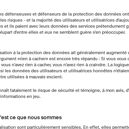
Les défenseuses et défenseurs de la protection des données on
es risques - et la majorité des utilisateurs et utilisatrices d'aujo
es et ils paient avec leurs données des services prétendument gr
lupart d'entre elles et eux ne semblent guère s'en préoccuper.
lisation à la protection des données ait généralement augmenté 
rgument «rien à cacher» est encore très répandu : Si vous vous
vous n'avez rien à cacher, vous n'avez rien à craindre. La logiqu
 les données des utilisateurs et utilisatrices honnêtes n'étaie
tre utilisées à mauvais escient.
aît fatalement le risque de sécurité et témoigne, à mon avis, 
nformations en jeu.
c'est ce que nous sommes
isation sont particulièrement sensibles. En effet, elles permett