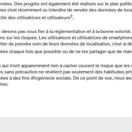
ées. Des progrès ont également été réalisés sur le plan politiq
ées s'est récemment vu interdire de vendre des données de local
2
e des utilisatrices et utilisateurs
.
evons pas nous fier à la réglementation et à la bonne volonté. 
ns sur les risques. Les utilisateurs et utilisatrices de smartph
ter de prendre soin de leurs données de localisation, c'est-à-d
ées chaque fois que possible ou de ne les partager que de mani
 qui n'ont apparemment rien à cacher courent le risque que le
ées sans précaution ne révèlent pas seulement des habitudes pri
sées à des fins d'ingénierie sociale. De ce point de vue, nous av
her.