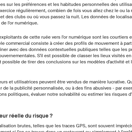
es sur les préférences et les habitudes personnelles des utilisat
l'exercice régulièrement, combien de fois vous allez chez le ou la
et des clubs ou où vous passez la nuit. Les données de localisa
de l'or numérique.
exploitants de cette ruée vers l'or numérique sont les courtiers e
e commercial consiste à créer des profils de mouvement à part
biner avec des données contextuelles publiques telles que les p
ouvernementales. S'il est possible de classer les lieux visités e
est possible de tirer des conclusions sur les modèles d'activité et 
ateurs et utilisatrices peuvent être vendus de manière lucrative. 
ur de la publicité personnalisée, ou à des fins abusives - par ex
ons politiques, évaluer notre solvabilité ou estimer les risques d
eur réelle du risque ?
isation brutes, telles que les traces GPS, sont souvent impréc