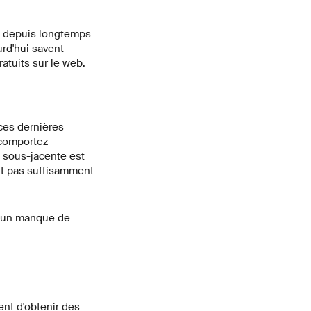
t depuis longtemps
urd'hui savent
atuits sur le web.
ces dernières
 comportez
e sous-jacente est
nt pas suffisamment
d'un manque de
ent d'obtenir des