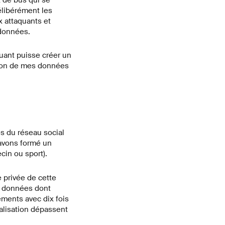
t de bus qui se
élibérément les
 attaquants et
 données.
quant puisse créer un
sion de mes données
s du réseau social
 avons formé un
cin ou sport).
e privée de cette
s données dont
ments avec dix fois
calisation dépassent