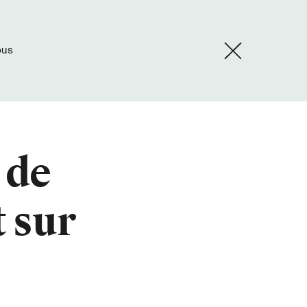
ous
 de
t sur