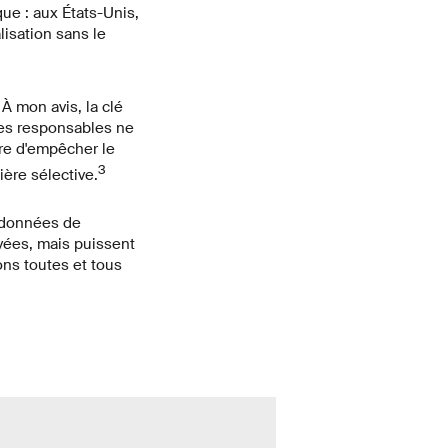
ue : aux États-Unis,
isation sans le
À mon avis, la clé
ones responsables ne
ire d'empêcher le
3
ère sélective.
s données de
vées, mais puissent
ons toutes et tous