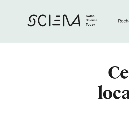
Swiss
Science
Rech
Today
Ce
loca