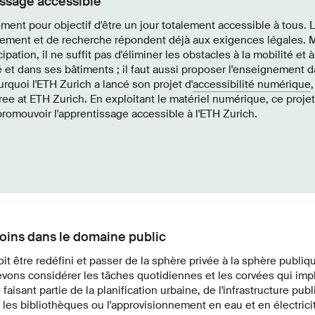
ssage accessible
ment pour objectif d'être un jour totalement accessible à tous. 
ement et de recherche répondent déjà aux exigences légales. Ma
icipation, il ne suffit pas d'éliminer les obstacles à la mobilité et à
ité et dans ses bâtiments ; il faut aussi proposer l'enseignement 
urquoi l'ETH Zurich a lancé son projet d'
accessibilité numérique
,
ee at ETH Zurich. En exploitant le matériel numérique, ce projet 
promouvoir l'apprentissage accessible à l'ETH Zurich.
soins dans le domaine public
doit être redéfini et passer de la sphère privée à la sphère publi
vons considérer les tâches quotidiennes et les corvées qui impl
sant partie de la planification urbaine, de l'infrastructure pu
 les bibliothèques ou l'approvisionnement en eau et en électricit