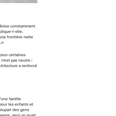
e divise constamment
lique-t-elle.
une frontière nette
.»
pour certaines
n'est pas neutre ;
chitecture a renforcé
'une famille
pour les enfants et
plupart des gens
pagne, seul un quart