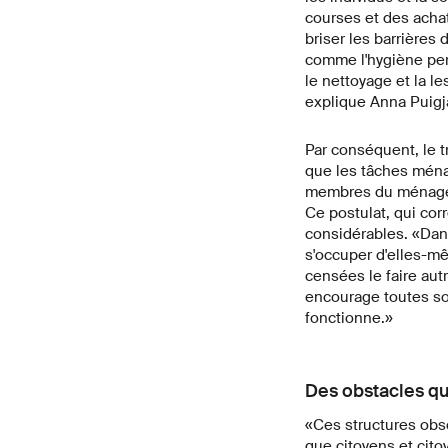
courses et des achat
briser les barrières
comme l'hygiène per
le nettoyage et la le
explique Anna Puigj
Par conséquent, le t
que les tâches ménag
membres du ménage q
Ce postulat, qui cor
considérables. «Dan
s'occuper d'elles-mê
censées le faire aut
encourage toutes sor
fonctionne.»
Des obstacles qu
«Ces structures obs
que citoyens et cito