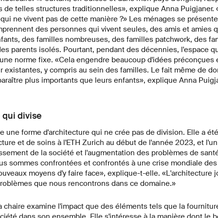
 de telles structures traditionnelles», explique Anna Puigjaner. 
ts qui ne vivent pas de cette manière ?» Les ménages se présent
omprennent des personnes qui vivent seules, des amis et amies 
fants, des familles nombreuses, des familles patchwork, des fam
s parents isolés. Pourtant, pendant des décennies, l'espace qu'i
à une norme fixe. «Cela engendre beaucoup d'idées préconçues e
r existantes, y compris au sein des familles. Le fait même de d
 paraître plus importants que leurs enfants», explique Anna Puigj
 qui divise
 une forme d'architecture qui ne crée pas de division. Elle a 
cture et de soins à l'ETH Zurich au début de l'année 2023, et l'u
illissement de la société et l'augmentation des problèmes de san
us sommes confrontées et confrontés à une crise mondiale des
uveaux moyens d'y faire face», explique-t-elle. «L'architecture j
problèmes que nous rencontrons dans ce domaine.»
 chaire examine l'impact que des éléments tels que la fournitur
société dans son ensemble. Elle s'intéresse à la manière dont le b