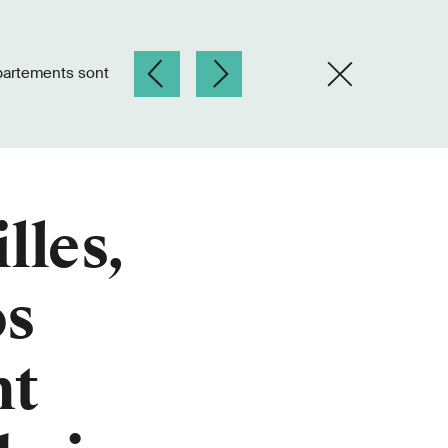
et dépendants.»
lles,
os
nt