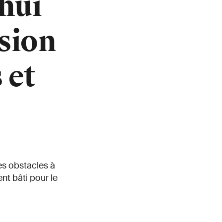
'hui
sion
 et
es obstacles à
t bâti pour le