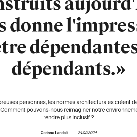
struits aujourd
s donne l'impres
être dépendantes
dépendants.»
euses personnes, les normes architecturales créent d
té. Comment pouvons-nous réimaginer notre environnemen
rendre plus inclusif ?
Corinne Landolt
24.09.2024