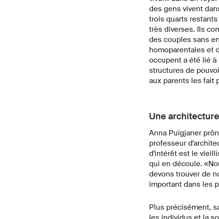
des gens vivent dans
trois quarts restan
très diverses. Ils c
des couples sans en
homoparentales et de
occupent a été lié 
structures de pouvoi
aux parents les fait
Une architecture
Anna Puigjaner prône
professeur d'archite
d'intérêt est le vie
qui en découle. «No
devons trouver de no
important dans les 
Plus précisément, sa
les individus et la 