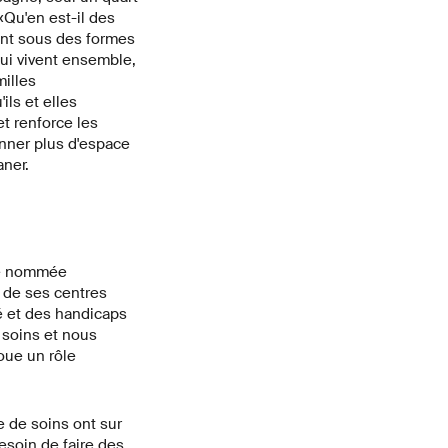
«Qu'en est-il des
ent sous des formes
qui vivent ensemble,
illes
ls et elles
t renforce les
onner plus d'espace
aner.
été nommée
n de ses centres
té et des handicaps
 soins et nous
oue un rôle
e de soins ont sur
esoin de faire des