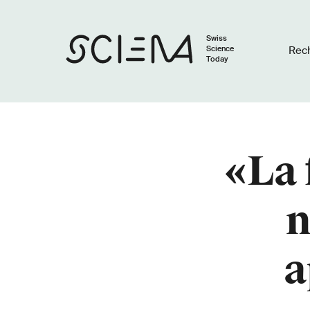
Swiss
Science
Rec
Today
cons
«La 
n
a