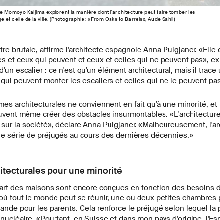
de Momoyo Kaijima explorent la manière dont l'architecture peut faire tomber les
age et celle de la ville. (Photographie : «From Oaks to Barrels», Aude Sahli)
être brutale, affirme l'architecte espagnole Anna Puigjaner. «Ell
les et ceux qui peuvent et ceux et celles qui ne peuvent pas», exp
un escalier : ce n'est qu'un élément architectural, mais il trace 
qui peuvent monter les escaliers et celles qui ne le peuvent pas
s architecturales ne conviennent en fait qu'à une minorité, et 
vent même créer des obstacles insurmontables. «L'architecture 
l sur la société», déclare Anna Puigjaner. «Malheureusement, l'ar
ne série de préjugés au cours des dernières décennies.»
tecturales pour une minorité
part des maisons sont encore conçues en fonction des besoins d
 où tout le monde peut se réunir, une ou deux petites chambres 
nde pour les parents. Cela renforce le préjugé selon lequel la 
 nucléaire. «Pourtant, en Suisse et dans mon pays d'origine, l'Es