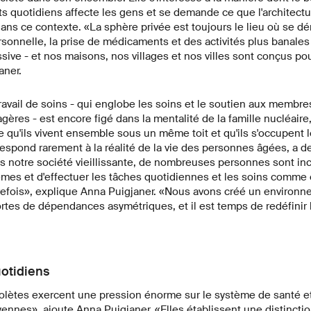
s quotidiens affecte les gens et se demande ce que l'architectu
 dans ce contexte. «La sphère privée est toujours le lieu où se 
sonnelle, la prise de médicaments et des activités plus banales
ssive - et nos maisons, nos villages et nos villes sont conçus pou
aner.
ravail de soins - qui englobe les soins et le soutien aux membr
ères - est encore figé dans la mentalité de la famille nucléaire
u'ils vivent ensemble sous un même toit et qu'ils s'occupent l
respond rarement à la réalité de la vie des personnes âgées, a d
s notre société vieillissante, de nombreuses personnes sont in
mes et d'effectuer les tâches quotidiennes et les soins comme e
refois», explique Anna Puigjaner. «Nous avons créé un environn
tes de dépendances asymétriques, et il est temps de redéfinir 
otidiens
olètes exercent une pression énorme sur le système de santé et
yennes», ajoute Anna Puigjaner. «Elles établissent une distinctio