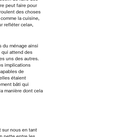
re peut faire pour
déroulent des choses
 comme la cuisine,
r refléter cela»,
es du ménage ainsi
, qui attend des
es uns des autres.
es implications
capables de
lles étaient
ement bâti qui
la manière dont cela
 sur nous en tant
n nette entre les