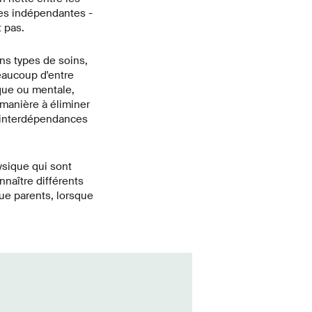
nes indépendantes -
 pas.
ns types de soins,
beaucoup d'entre
ique ou mentale,
 manière à éliminer
s interdépendances
ysique qui sont
aître différents
ue parents, lorsque