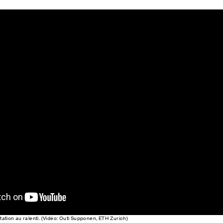
tation au ralenti. (Vidéo: Outi Supponen, ETH Zurich)