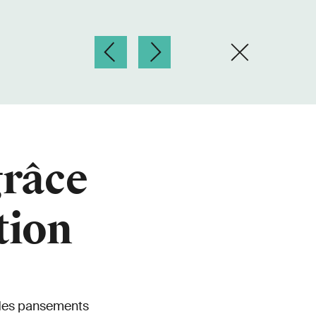
grâce
tion
 des pansements