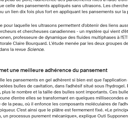
 que celle des pansements appliqués sans ultrasons. Les cherch
 un lien dix fois plus fort en appliquant les pansements sur la p
e pour laquelle les ultrasons permettent d'obtenir des liens aussi
rcheurs et chercheuses canadiennes - un mystère qui vient d'êt
ponen, professeure de dynamique des fluides multiphases à l'ETH
orale Claire Bourquard. L'étude menée par les deux groupes de
dans la revue
Science
.
ermet une meilleure adhérence du pansement
lle les pansements en gel adhèrent si bien est que l'application
elées bulles de cavitation, dans l'adhésif situé sous l'hydrogel. 
, plus le nombre et la taille des bulles sont importants. Ces bull
une d'entre elles se transformant en quelques millisecondes en
ce de la peau, où il enfonce les composants moléculaires de l'adh
ueur. C'est ainsi que le plâtre est fermement fixé. «Le principe
tion, un processus purement mécanique», explique Outi Supponen