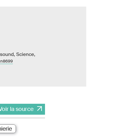
asound, Science,
abn8699
Voir la source
ierie