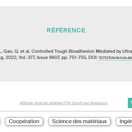
RÉFÉRENCE
., Gao, Q. et al. Controlled Tough Bioadhesion Mediated by Ultr
g. 2022, Vol. 377, Issue 6607, pp. 751–755, DOI:
10.1126/science.
Afficher tous les articles ETH Zurich sur Sciena.ch
Coopération
Science des matériaux
Ingén