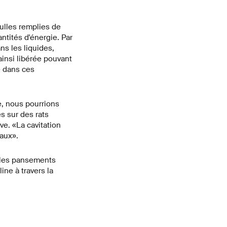
bulles remplies de
ntités d'énergie. Par
ns les liquides,
ainsi libérée pouvant
e dans ces
e, nous pourrions
és sur des rats
ve. «La cavitation
aux».
t les pansements
ine à travers la