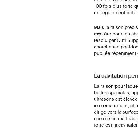
100 fois plus forte
ont également obtenu
Mais la raison précis
mystère pour les che
résolu par Outi Sup
chercheuse postdoct
publiée récemment 
La cavitation p
La raison pour laque
bulles spéciales, app
ultrasons est élevée
immédiatement, chac
dirige vers la surfa
comme un marteau-piq
forte est la cavita