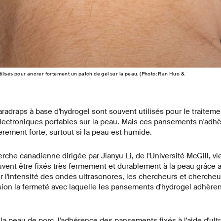
tilisés pour ancrer fortement un patch de gel sur la peau. (Photo: Ran Huo &
aradraps à base d'hydrogel sont souvent utilisés pour le traiteme
électroniques portables sur la peau. Mais ces pansements n'adhè
èrement forte, surtout si la peau est humide.
che canadienne dirigée par Jianyu Li, de l'Université McGill, vi
ent être fixés très fermement et durablement à la peau grâce a
ier l'intensité des ondes ultrasonores, les chercheurs et cherch
sion la fermeté avec laquelle les pansements d'hydrogel adhèren
 la peau de porc, l'adhérence des pansements fixés à l'aide d'ultr