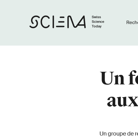
Swiss
Science
Rech
Today
Un f
aux
Un groupe de r