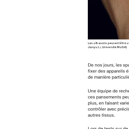
Les ultrasons peuvent être u
Jianyu Li, Université McGill)
De nos jours, les sp
fixer des appareils 
de manière particuli
Une équipe de recher
ces pansements peuv
plus, en faisant var
contrôler avec préci
autres tissus.
Lors de tests sur de