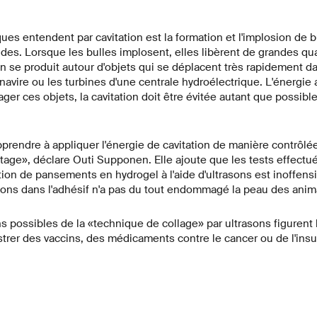
ques entendent par cavitation est la formation et l'implosion de 
ides. Lorsque les bulles implosent, elles libèrent de grandes qua
on se produit autour d'objets qui se déplacent très rapidement da
navire ou les turbines d'une centrale hydroélectrique. L'énergie 
 ces objets, la cavitation doit être évitée autant que possibl
rendre à appliquer l'énergie de cavitation de manière contrôlé
antage», déclare Outi Supponen. Elle ajoute que les tests effectu
tion de pansements en hydrogel à l'aide d'ultrasons est inoffensi
asons dans l'adhésif n'a pas du tout endommagé la peau des anim
ns possibles de la «technique de collage» par ultrasons figuren
trer des vaccins, des médicaments contre le cancer ou de l'insul