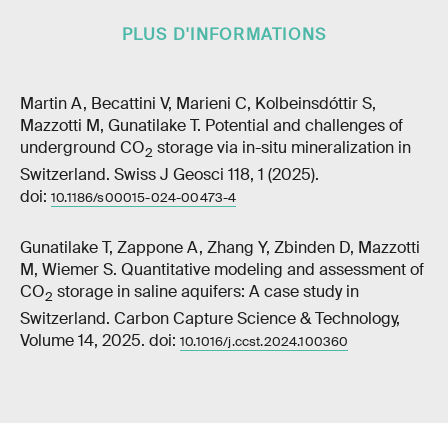
PLUS D'INFORMATIONS
Martin A, Becattini V, Marieni C, Kolbeinsdóttir S,
Mazzotti M, Gunatilake T. Potential and challenges of
underground CO
storage via in-situ mineralization in
2
Switzerland. Swiss J Geosci 118, 1 (2025).
doi:
10.1186/s00015-024-00473-4
Gunatilake T, Zappone A, Zhang Y, Zbinden D, Mazzotti
M, Wiemer S. Quantitative modeling and assessment of
CO
storage in saline aquifers: A case study in
2
Switzerland. Carbon Capture Science & Technology,
Volume 14, 2025. doi:
10.1016/j.ccst.2024.100360