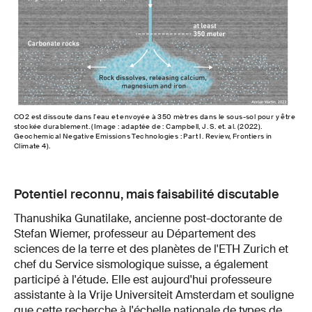
CO2 est dissoute dans l'eau et envoyée à 350 mètres dans le sous-sol pour y être
stockée durablement. (Image : adaptée de : Campbell, J. S. et. al. (2022).
Geochemical Negative Emissions Technologies : Part I. Review, Frontiers in
Climate 4).
Potentiel reconnu, mais faisabilité discutable
Thanushika Gunatilake, ancienne post-doctorante de
Stefan Wiemer, professeur au Département des
sciences de la terre et des planètes de l'ETH Zurich et
chef du Service sismologique suisse, a également
participé à l'étude. Elle est aujourd'hui professeure
assistante à la Vrije Universiteit Amsterdam et souligne
que cette recherche à l'échelle nationale de types de