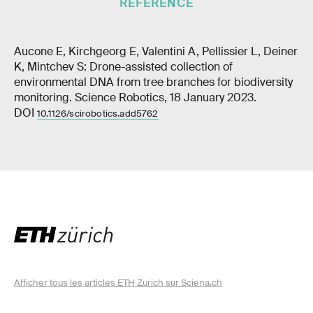
RÉFÉRENCE
Aucone E, Kirchgeorg E, Valentini A, Pellissier L, Deiner
K, Mintchev S: Drone-assisted collection of
environmental DNA from tree branches for biodiversity
monitoring. Science Robotics, 18 January 2023.
DOI
10.1126/scirobotics.add5762
Afficher tous les articles ETH Zurich sur Sciena.ch