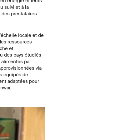
 en énergie et leurs
suivi et à la
 des prestataires
’échelle locale et de
 des ressources
che et
u des pays étudiés
 alimentés par
approvisionnées via
ds équipés de
ient adaptées pour
unwar.