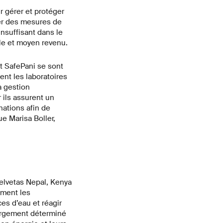
r gérer et protéger
er des mesures de
insuffisant dans le
le et moyen revenu.
t SafePani se sont
nt les laboratoires
a gestion
 ils assurent un
nations afin de
e Marisa Boller,
elvetas Nepal, Kenya
mment les
es d’eau et réagir
largement déterminé