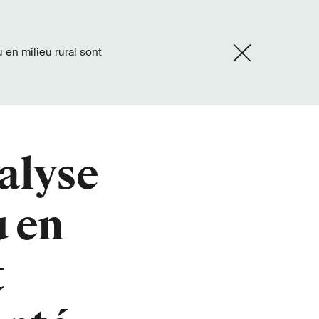
alyse
u en
t