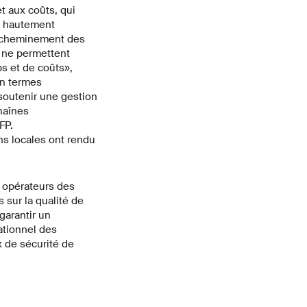
t aux coûts, qui
es hautement
l’acheminement des
ui ne permettent
ps et de coûts»,
en termes
soutenir une gestion
haînes
FP.
ns locales ont rendu
s opérateurs des
 sur la qualité de
garantir un
ationnel des
x de sécurité de