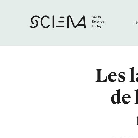
Swiss
Science
R
Today
Les 
de 