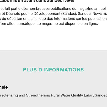
Labs mis en avant dans Sandec News
ojet fait partie des nombreuses publications du magazine annue
u et Déchets pour le Développement (Sandec). Sandec News met
s du département, ainsi que des informations sur les publicati
e formation numérique. Le magazine est disponible en ligne.
PLUS D'INFORMATIONS
nale
Characterising and Strengthening Rural Water Quality Labs”, Sande