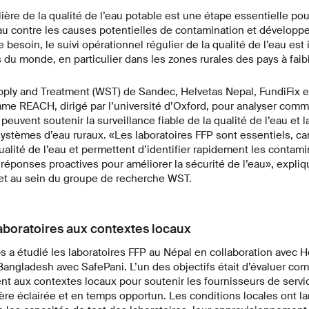
lière de la qualité de l’eau potable est une étape essentielle pou
au contre les causes potentielles de contamination et développ
 besoin, le suivi opérationnel régulier de la qualité de l’eau est 
du monde, en particulier dans les zones rurales des pays à faib
ply and Treatment (WST) de Sandec, Helvetas Nepal, FundiFix e
me REACH, dirigé par l’université d’Oxford, pour analyser comme
 peuvent soutenir la surveillance fiable de la qualité de l’eau et l
ystèmes d’eau ruraux. «Les laboratoires FFP sont essentiels, car
qualité de l’eau et permettent d’identifier rapidement les contami
réponses proactives pour améliorer la sécurité de l’eau», expliqu
et au sein du groupe de recherche WST.
aboratoires aux contextes locaux
 a étudié les laboratoires FFP au Népal en collaboration avec H
Bangladesh avec SafePani. L’un des objectifs était d’évaluer co
ent aux contextes locaux pour soutenir les fournisseurs de servic
ère éclairée et en temps opportun. Les conditions locales ont 