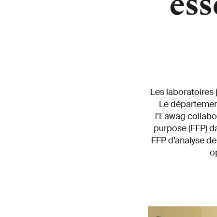
ess
Les laboratoires j
Le départemen
l’Eawag collabor
purpose (FFP) da
FFP d’analyse de 
o