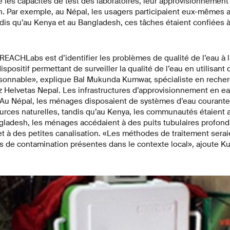
e les capacités de test des laboratoires, leur approvisionnement
. Par exemple, au Népal, les usagers participaient eux-mêmes au 
ndis qu’au Kenya et au Bangladesh, ces tâches étaient confiées à
 REACHLabs est d’identifier les problèmes de qualité de l’eau à l
spositif permettant de surveiller la qualité de l’eau en utilisant
aisonnable», explique Bal Mukunda Kumwar, spécialiste en recher
Helvetas Nepal. Les infrastructures d’approvisionnement en ea
s. Au Népal, les ménages disposaient de systèmes d’eau courante
sources naturelles, tandis qu’au Kenya, les communautés étaient 
gladesh, les ménages accédaient à des puits tubulaires profon
 à des petites canalisation. «Les méthodes de traitement sera
s de contamination présentes dans le contexte local», ajoute K