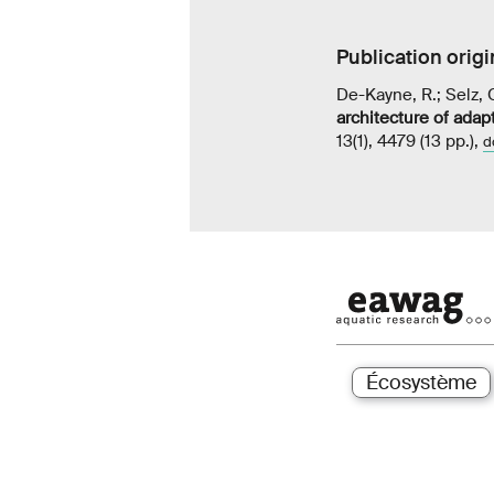
Publication origi
De-Kayne, R.; Selz, O
architecture of adapt
13(1), 4479 (13 pp.),
d
Écosystème