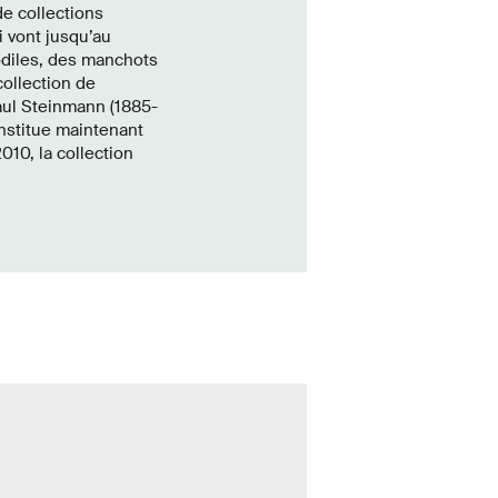
e collections
i vont jusqu’au
odiles, des manchots
collection de
aul Steinmann (1885-
onstitue maintenant
010, la collection