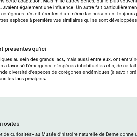
ns cette adaptation. Mais mille autres gènes, qui le plus souvent
, avaient également une influence. Un autre fait particulièremen
corégones très différentes d’un même lac présentent toujours p
tres espèces à première vue similaires qui se sont développées
 présentes qu’ici
ues au sein des grands lacs, mais aussi entre eux, ont entraîn
a a favorisé l’émergence d’espèces inhabituelles et a, de ce fait
rande diversité d’espèces de corégones endémiques (à savoir pr
ans les lacs préalpins.
riosités
t de curiosités
» au Musée d’histoire naturelle de Berne donne 