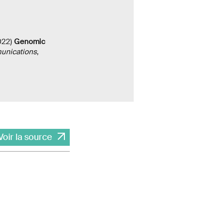
2022)
Genomic
unications
,
Voir la source