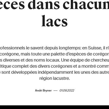
èces dans chacun
lacs
fessionnels le savent depuis longtemps: en Suisse, il n
 corégone, mais toute une palette d’espèces de corégo
ns diverses et des noms locaux. Une équipe de chercheur
étique complet des divers corégones et a montré comm
se sont développées indépendamment les unes des autr
région lacustre.
Andri Bryner
01.09.2022