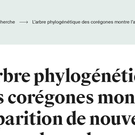
cherche
L’arbre phylogénétique des corégones montre l’apparition de nouvelles
espèces dans chacun des lacs
rbre phylogénét
s corégones mon
parition de nouv