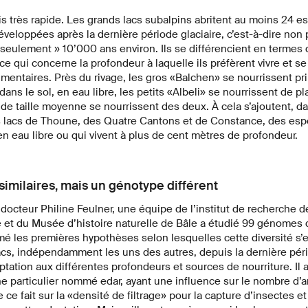
ois très rapide. Les grands lacs subalpins abritent au moins 24
éveloppées après la dernière période glaciaire, c’est-à-dire non 
seulement » 10’000 ans environ. Ils se différencient en termes
 ce qui concerne la profondeur à laquelle ils préfèrent vivre et s
imentaires. Près du rivage, les gros «Balchen» se nourrissent p
ans le sol, en eau libre, les petits «Albeli» se nourrissent de pl
de taille moyenne se nourrissent des deux. À cela s’ajoutent, da
lacs de Thoune, des Quatre Cantons et de Constance, des espè
t en eau libre ou qui vivent à plus de cent mètres de profondeur.
similaires, mais un génotype différent
 docteur Philine Feulner, une équipe de l’institut de recherche d
ne et du Musée d’histoire naturelle de Bâle a étudié 99 génomes
mé les premières hypothèses selon lesquelles cette diversité s
cs, indépendamment les uns des autres, depuis la dernière pério
tation aux différentes profondeurs et sources de nourriture. Il
 particulier nommé edar, ayant une influence sur le nombre d’a
ce fait sur la «densité de filtrage» pour la capture d’insectes e