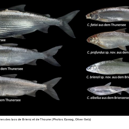
s des lacs de Brienz et de Thoune (Photos: Eawag, Oliver Selz)