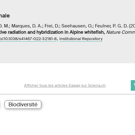
nale
. M.; Marques, D. A.; Frei, D.; Seehausen, O.; Feulner, P. G. D. (
ive radiation and hybridization in Alpine whitefish
,
Nature Comm
,
oi:10.1038/s41467-022-32181-8
Institutional Repository
Afficher tous les articles Eawag sur Sciena.ch
Biodiversité