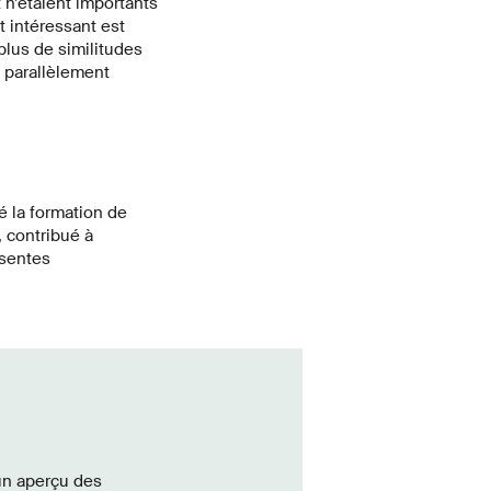
 n’étaient importants
t intéressant est
lus de similitudes
 parallèlement
é la formation de
, contribué à
ésentes
un aperçu des