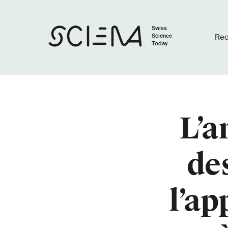
Swiss
Science
Re
Today
L’a
de
l’ap