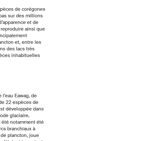
 espèces de corégones
pas sur des millions
 d’apparence et de
e reproduire ainsi que
rincipalement
ancton et, entre les
ns des lacs très
ces inhabituelles
e l’eau Eawag, de
 de 22 espèces de
’est développée dans
de glaciaire,
 a été notamment été
rcs branchiaux à
t de plancton, joue