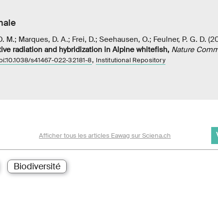
nale
. M.; Marques, D. A.; Frei, D.; Seehausen, O.; Feulner, P. G. D. (
ive radiation and hybridization in Alpine whitefish
,
Nature Comm
,
oi:10.1038/s41467-022-32181-8
Institutional Repository
Afficher tous les articles Eawag sur Sciena.ch
Biodiversité