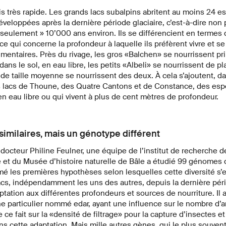
ois très rapide. Les grands lacs subalpins abritent au moins 24
éveloppées après la dernière période glaciaire, c’est-à-dire non 
seulement » 10’000 ans environ. Ils se différencient en termes
 ce qui concerne la profondeur à laquelle ils préfèrent vivre et s
imentaires. Près du rivage, les gros «Balchen» se nourrissent p
ans le sol, en eau libre, les petits «Albeli» se nourrissent de pl
de taille moyenne se nourrissent des deux. À cela s’ajoutent, da
lacs de Thoune, des Quatre Cantons et de Constance, des espè
t en eau libre ou qui vivent à plus de cent mètres de profondeur.
similaires, mais un génotype différent
 docteur Philine Feulner, une équipe de l’institut de recherche d
ne et du Musée d’histoire naturelle de Bâle a étudié 99 génomes
mé les premières hypothèses selon lesquelles cette diversité s
cs, indépendamment les uns des autres, depuis la dernière pério
tation aux différentes profondeurs et sources de nourriture. Il
 particulier nommé edar, ayant une influence sur le nombre d’a
ce fait sur la «densité de filtrage» pour la capture d’insectes e
ns cette adaptation. Mais mille autres gènes, qui le plus souvent