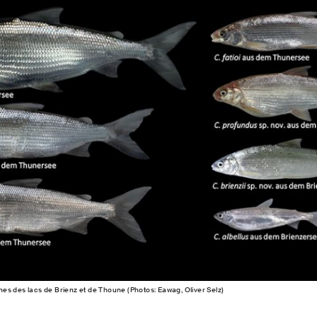
s des lacs de Brienz et de Thoune (Photos: Eawag, Oliver Selz)