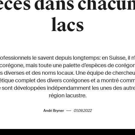
èces dans chacun
lacs
fessionnels le savent depuis longtemps: en Suisse, il n
 corégone, mais toute une palette d’espèces de corégo
ns diverses et des noms locaux. Une équipe de chercheur
étique complet des divers corégones et a montré comm
se sont développées indépendamment les unes des autr
région lacustre.
Andri Bryner
01.09.2022