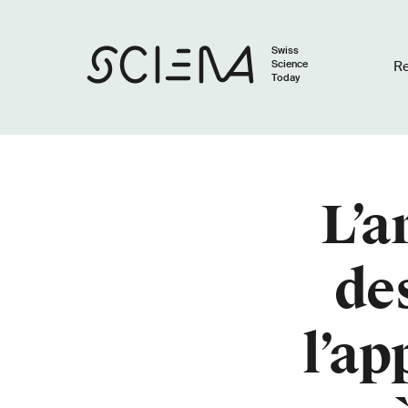
Swiss
Science
R
Today
L’a
de
l’ap