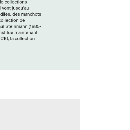
e collections
i vont jusqu’au
odiles, des manchots
collection de
aul Steinmann (1885-
onstitue maintenant
010, la collection