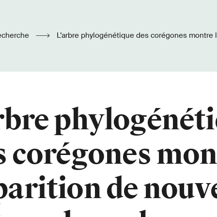
echerche
L’arbre phylogénétique des corégones montre l’apparition de
nouvelles espèces dans chacun des lacs
rbre phylogénét
s corégones mon
parition de nouv