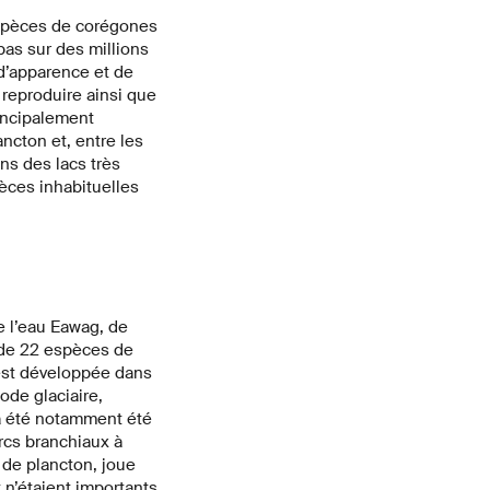
 espèces de corégones
pas sur des millions
 d’apparence et de
e reproduire ainsi que
rincipalement
ancton et, entre les
ns des lacs très
ces inhabituelles
e l’eau Eawag, de
 de 22 espèces de
’est développée dans
de glaciaire,
 a été notamment été
rcs branchiaux à
t de plancton, joue
 n’étaient importants