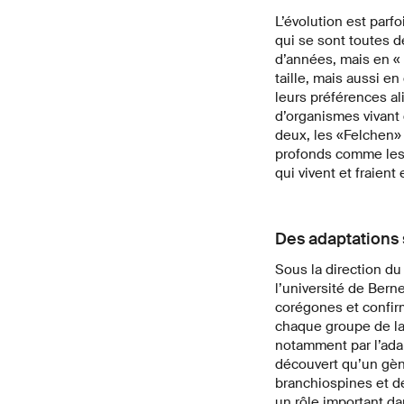
L’évolution est parf
qui se sont toutes d
d’années, mais en « 
taille, mais aussi en
leurs préférences al
d’organismes vivant d
deux, les «Felchen» 
profonds comme les 
qui vivent et fraien
Des adaptations 
Sous la direction du
l’université de Ber
corégones et confir
chaque groupe de la
notamment par l’adap
découvert qu’un gène
branchiospines et de 
un rôle important da