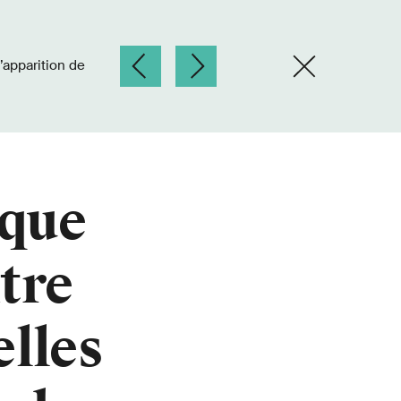
ique
tre
elles