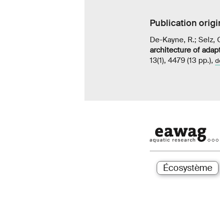
Publication origi
De-Kayne, R.; Selz, O
architecture of adapt
13(1), 4479 (13 pp.),
d
Écosystème