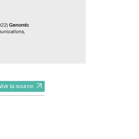
2022)
Genomic
unications
,
Voir la source