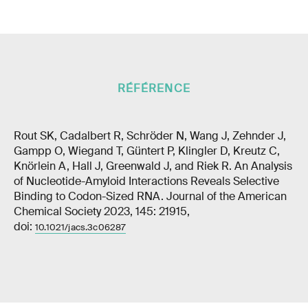
RÉFÉRENCE
Rout SK, Cadalbert R, Schröder N, Wang J, Zehnder J,
Gampp O, Wiegand T, Güntert P, Klingler D, Kreutz C,
Knörlein A, Hall J, Greenwald J, and Riek R. An Analysis
of Nucleotide-Amyloid Interactions Reveals Selective
Binding to Codon-Sized RNA. Journal of the American
Chemical Society 2023, 145: 21915,
doi:
10.1021/jacs.3c06287