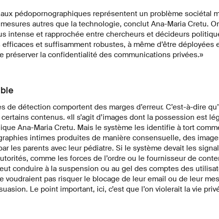
iaux pédopornographiques représentent un problème sociétal maj
 mesures autres que la technologie, conclut Ana-Maria Cretu. On
us intense et rapprochée entre chercheurs et décideurs politique
s efficaces et suffisamment robustes, à même d’être déployées e
e préserver la confidentialité des communications privées.»
ible
s de détection comportent des marges d’erreur. C’est-à-dire qu’i
certains contenus. «Il s’agit d’images dont la possession est lég
ique Ana-Maria Cretu. Mais le système les identifie à tort comm
graphies intimes produites de manière consensuelle, des images
r les parents avec leur pédiatre. Si le système devait les signale
utorités, comme les forces de l’ordre ou le fournisseur de con
ut conduire à la suspension ou au gel des comptes des utilisat
e voudraient pas risquer le blocage de leur email ou de leur mess
uasion. Le point important, ici, c’est que l’on violerait la vie pri