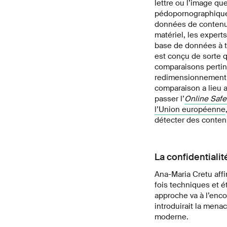
lettre ou l’image qu
pédopornographique, 
données de contenu f
matériel, les expert
base de données à tr
est conçu de sorte q
comparaisons pertin
redimensionnement, 
comparaison a lieu a
passer l’
Online Safe
l’Union européenne
détecter des conten
La confidentiali
Ana-Maria Cretu affi
fois techniques et 
approche va à l’encon
introduirait la mena
moderne.