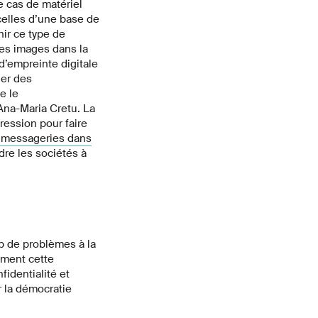
e cas de matériel
celles d’une base de
ir ce type de
les images dans la
d’empreinte digitale
uer des
e le
Ana-Maria Cretu. La
ression pour faire
s messageries dans
re les sociétés à
op de problèmes à la
ement cette
fidentialité et
r la démocratie