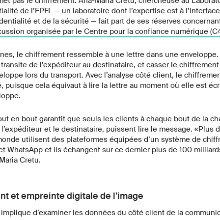
t pas le chiffrement. Ana-Maria Cretu, chercheuse au Laboratoi
ialité de l’EPFL — un laboratoire dont l’expertise est à l’interfac
entialité et de la sécurité — fait part de ses réserves concernant
cussion organisée par le Centre pour la confiance numérique (C
gnes, le chiffrement ressemble à une lettre dans une enveloppe
l transite de l’expéditeur au destinataire, et casser le chiffremen
oppe lors du transport. Avec l’analyse côté client, le chiffremen
é, puisque cela équivaut à lire la lettre au moment où elle est éc
eloppe.
ut en bout garantit que seuls les clients à chaque bout de la ch
l’expéditeur et le destinataire, puissent lire le message. «Plus 
onde utilisent des plateformes équipées d’un système de chiff
t WhatsApp et ils échangent sur ce dernier plus de 100 milliar
Maria Cretu.
nt et empreinte digitale de l’image
nt implique d’examiner les données du côté client de la communi