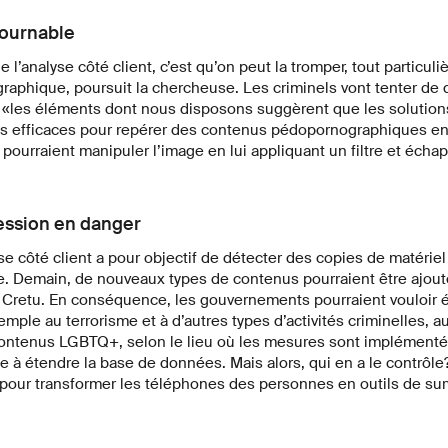
ournable
l’analyse côté client, c’est qu’on peut la tromper, tout particuliè
aphique, poursuit la chercheuse. Les criminels vont tenter de d
e, «les éléments dont nous disposons suggèrent que les solution
pas efficaces pour repérer des contenus pédopornographiques en
 pourraient manipuler l’image en lui appliquant un filtre et échap
ression en danger
yse côté client a pour objectif de détecter des copies de matériel
 Demain, de nouveaux types de contenus pourraient être ajoutés
Cretu. En conséquence, les gouvernements pourraient vouloir é
emple au terrorisme et à d’autres types d’activités criminelles, a
contenus LGBTQ+, selon le lieu où les mesures sont implémentée
e à étendre la base de données. Mais alors, qui en a le contrôle? 
t pour transformer les téléphones des personnes en outils de surv