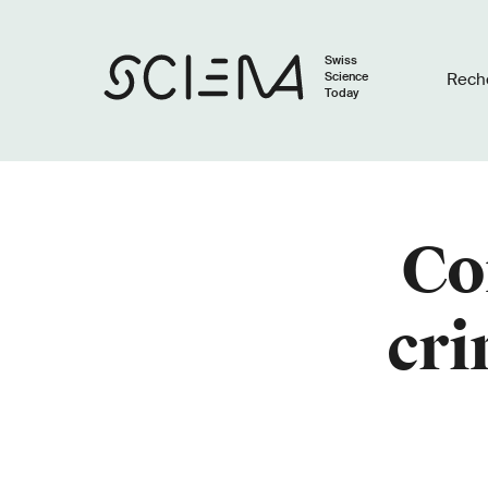
Swiss
Science
Rech
Today
Co
cri