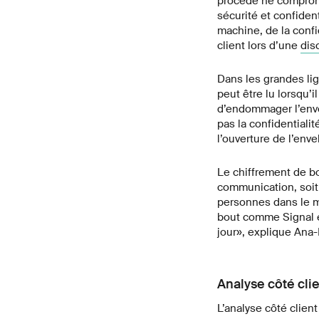
procédé ne comprome
sécurité et confident
machine, de la confid
client lors d’une
dis
Dans les grandes li
peut être lu lorsqu’i
d’endommager l’envel
pas la confidentialit
l’ouverture de l’env
Le chiffrement de bo
communication, soit 
personnes dans le m
bout comme Signal e
jour», explique Ana-
Analyse côté clie
L’analyse côté clie