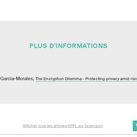
PLUS D'INFORMATIONS
 Garcia-Morales,
The Encryption Dilemma - Protecting privacy amid ris
Afficher tous les articles EPFL sur Sciena.ch