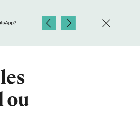
atsApp?
les
l ou