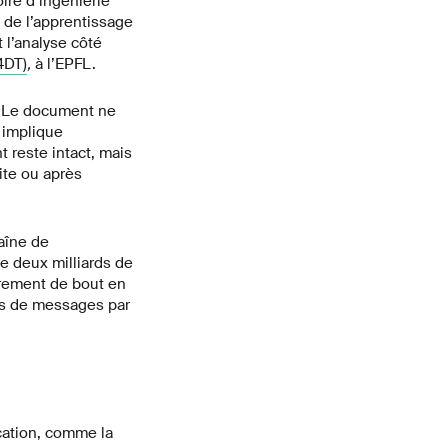
re d’ingénierie
e de l’apprentissage
 l’analyse côté
4DT)
,
à l’EPFL.
. Le document ne
t implique
t reste intact, mais
rite ou après
aîne de
de deux milliards de
rement de bout en
ds de messages par
cation, comme la