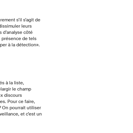
rement s’il s’agit de
issimuler leurs
s d’analyse côté
 présence de tels
per à la détection».
 à la liste,
largir le champ
ux discours
s. Pour ce faire,
On pourrait utiliser
eillance, et c’est un