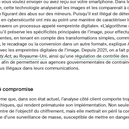
e vous voulez envoyer ou avez reçu sur votre smartphone. Dans l
cette technologie analyserait les images et les comparerait à 
igurant des abus sur des mineurs. Puisqu’il est illégal de déten
s en cybersécurité ont mis au point une manière de caractériser 
avers un processus appelé «empreinte digitale». «L’algorithme 
u’il préserve les spécificités principales de l’image, pour effect
entes, en tenant en compte des transformations simples, comm
le recadrage ou la conversion dans un autre format», explique 
vec les empreintes digitales de l’image. Depuis 2021, on a fait p
ty Act
, au Royaume-Uni
, ainsi qu’une
régulation de contrôle de
, afin de permettent aux agences gouvernementales de contraind
us illégaux dans leurs communications.
té compromise
rme que, dans son état actuel, l’analyse côté client comporte tr
éthiques, qui rendent prématurée son implémentation. Non seul
tre de l’objectif du chiffrement, mais elle mettrait en péril la con
ce d’une surveillance de masse, susceptible de mettre en dange