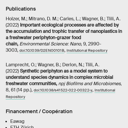
Publications
Holzer, M.; Mitrano, D. M.; Carles, L.; Wagner, B.; Tlili, A.
(2022)
Important ecological processes are affected by
the accumulation and trophic transfer of nanoplastics in
a freshwater periphyton-grazer food
chain
,
Environmental Science: Nano
, 9, 2990-
3003,
,
doi:10.1039/D2EN00101B
Institutional Repository
Lamprecht, O.; Wagner, B.; Derlon, N.; Tlili, A.
(2022)
Synthetic periphyton as a model system to
understand species dynamics in complex microbial
freshwater communities
,
npj Biofilms and Microbiomes
,
8, 61 (14 pp.),
,
doi:10.1038/s41522-022-00322-y
Institutional
Repository
Financement / Coopération
Eawag
ETH Zürich