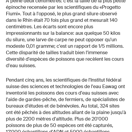
À peine deux centimètres: c'est la taille de la plus petite
épinoche recensée par les scientifiques du «Progetto
Fiumi». Tout à l'opposé, le plus grand silure observé
dans le Rhin était 70 fois plus grand et mesurait 140
centimètres. Les écarts sont encore plus
impressionnants sur la balance: aux quelque 50 kilos
du silure, une larve de carpe ne peut opposer qu'un
modeste 0,01 gramme; c'est un rapport de 1/5 millions.
Cette disparité de tailles traduit bien l'immense
diversité d'espèces de poissons que recèlent les cours
d'eau suisses.
Pendant cinq ans, les scientifiques de l'Institut fédéral
suisse des sciences et technologies de l'eau Eawag ont
inventorié les poissons des cours d'eau suisses avec
l'aide de gardes-pêche, de fermiers, de spécialistes de
bureaux d'études et de bénévoles. Au total, 324 sites
ont été pêchés à des altitudes allant de la plaine jusqu'à
plus de 2200 mètres d'altitude. Plus de 20'000
poissons de plus de 50 espèces ont été capturés,
12'000 échantillons d'ADN et 5000 échantillons