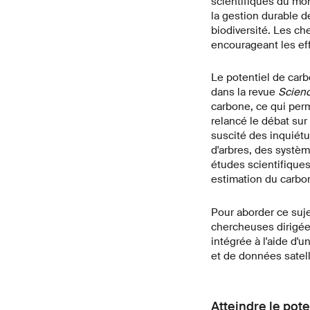
scientifiques du mon
la gestion durable d
biodiversité. Les ch
encourageant les ef
Le potentiel de carb
dans la revue
Scien
carbone, ce qui perm
relancé le débat sur
suscité des inquiét
d'arbres, des systè
études scientifiques
estimation du carbone
Pour aborder ce suje
chercheuses dirigée 
intégrée à l'aide d'
et de données satelli
Atteindre le pote