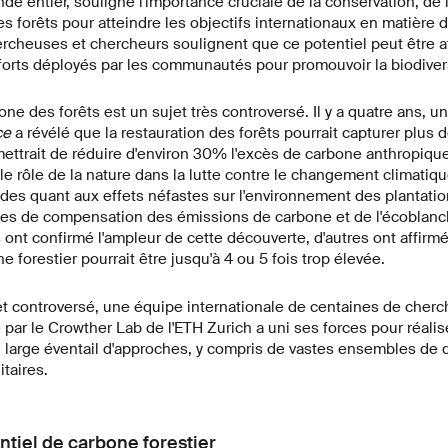
de entier, souligne l'importance cruciale de la conservation, de l
es forêts pour atteindre les objectifs internationaux en matière d
ercheuses et chercheurs soulignent que ce potentiel peut être a
forts déployés par les communautés pour promouvoir la biodivers
one des forêts est un sujet très controversé. Il y a quatre ans, 
ce
a révélé que la restauration des forêts pourrait capturer plus
ettrait de réduire d'environ 30% l'excès de carbone anthropique
 le rôle de la nature dans la lutte contre le changement climatiq
udes quant aux effets néfastes sur l'environnement des plantati
mes de compensation des émissions de carbone et de l'écoblanch
 ont confirmé l'ampleur de cette découverte, d'autres ont affirm
 forestier pourrait être jusqu'à 4 ou 5 fois trop élevée.
t controversé, une équipe internationale de centaines de cherc
par le Crowther Lab de l'ETH Zurich a uni ses forces pour réalis
un large éventail d'approches, y compris de vastes ensembles de 
taires.
ntiel de carbone forestier