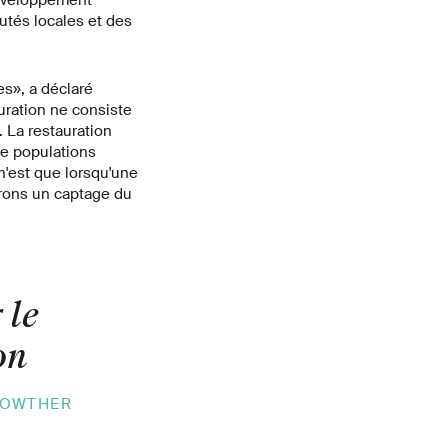
développement
utés locales et des
s», a déclaré
auration ne consiste
 La restauration
de populations
n'est que lorsqu'une
drons un captage du
 le
on
ROWTHER