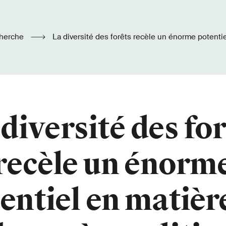
herche
La diversité des forêts recèle un énorme potentiel en matière de
carbone, à condition de réduire les émissions.
diversité des fo
recèle un énorm
entiel en matièr