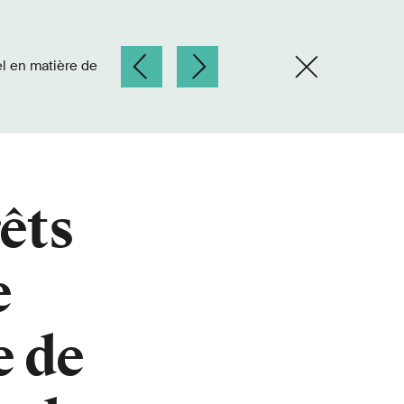
rêts
e
e de