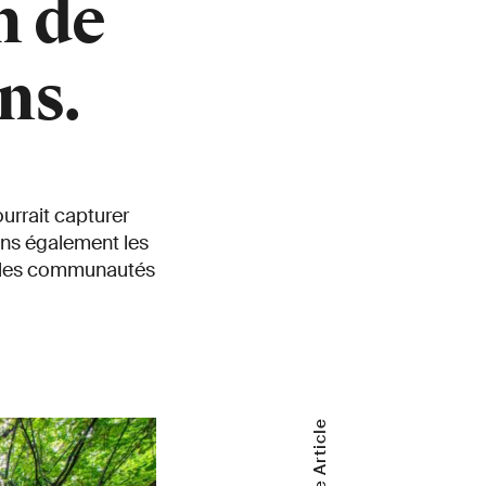
n de
ns.
urrait capturer
ons également les
ue les communautés
Share Article