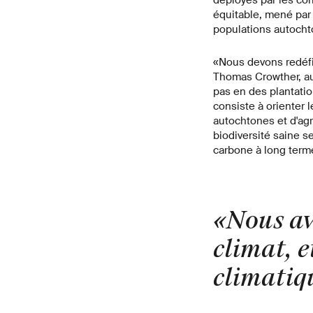
déployés par les co
équitable, mené par 
populations autocht
«Nous devons redéfi
Thomas Crowther, aute
pas en des plantati
consiste à orienter 
autochtones et d'agr
biodiversité saine 
carbone à long terme
«Nous av
climat, e
climatiqu