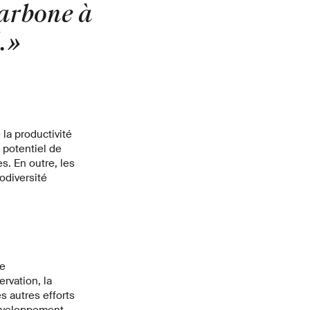
carbone à
.
»
la productivité
 potentiel de
s. En outre, les
iodiversité
se
rvation, la
s autres efforts