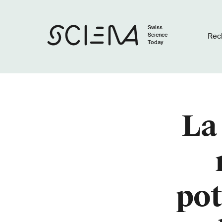
Swiss
Science
Rec
Today
La 
pot