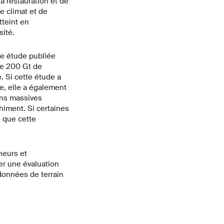
a restauration et de
e climat et de
tteint en
ité.
une étude publiée
 de 200 Gt de
. Si cette étude a
ue, elle a également
ons massives
iment. Si certaines
é que cette
heurs et
er une évaluation
données de terrain