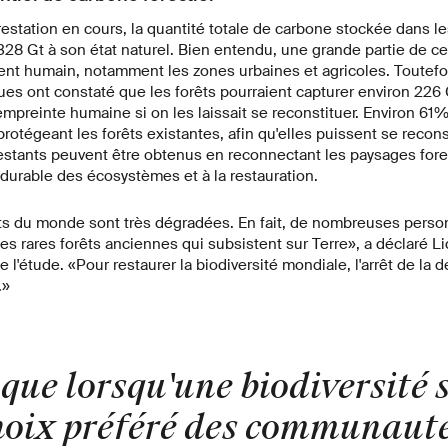
restation en cours, la quantité totale de carbone stockée dans le
 328 Gt à son état naturel. Bien entendu, une grande partie de ces
nt humain, notamment les zones urbaines et agricoles. Toutefo
ques ont constaté que les forêts pourraient capturer environ 22
 empreinte humaine si on les laissait se reconstituer. Environ 61
protégeant les forêts existantes, afin qu'elles puissent se recons
estants peuvent être obtenus en reconnectant les paysages fore
durable des écosystèmes et à la restauration.
êts du monde sont très dégradées. En fait, de nombreuses perso
es rares forêts anciennes qui subsistent sur Terre», a déclaré L
 l'étude. «Pour restaurer la biodiversité mondiale, l'arrêt de la d
.»
 que lorsqu'une biodiversité 
choix préféré des communauté