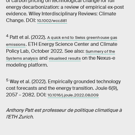
of carbon pricing on technological change for full
energy decarbonization: a review of empirical ex-post
evidence. Wiley Interdisciplinary Reviews: Climate
Change. DOI:
10.1002/wcc.681
4
Patt et al. (2022).
A quick end to Swiss greenhouse gas
. ETH Energy Science Center and Climate
emissions
Policy Lab, October 2022. See also:
Summery of the
and
on the Nexus-e
Systems analysis
visualised results
modeling platform.
5
Way et al. (2022). Empirically grounded technology
cost forecasts and the energy transition. Joule 6(9),
2057 – 2082. DOI:
10.1016/j.joule.2022.08.009
Anthony Patt est professeur de politique climatique à
l'ETH Zurich.