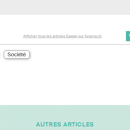
Afficher tous les articles Eawag sur Sciena.ch
Société
AUTRES ARTICLES