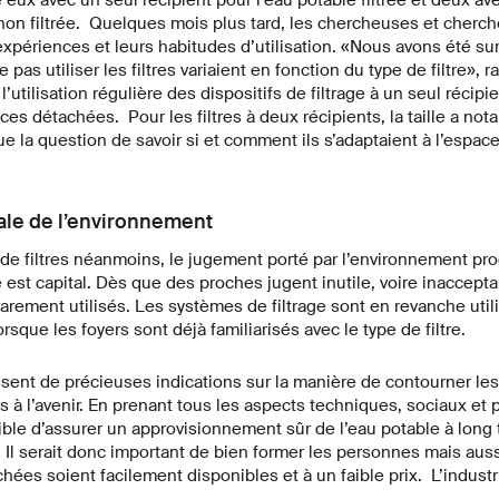
 non filtrée. Quelques mois plus tard, les chercheuses et cherch
 expériences et leurs habitudes d’utilisation. «Nous avons été su
 pas utiliser les filtres variaient en fonction du type de filtre», 
’utilisation régulière des dispositifs de filtrage à un seul récipien
èces détachées. Pour les filtres à deux récipients, la taille a no
ue la question de savoir si et comment ils s’adaptaient à l’espace
tale de l’environnement
de filtres néanmoins, le jugement porté par l’environnement proc
é est capital. Dès que des proches jugent inutile, voire inacceptabl
 rarement utilisés. Les systèmes de filtrage sont en revanche util
sque les foyers sont déjà familiarisés avec le type de filtre.
ssent de précieuses indications sur la manière de contourner les
tres à l’avenir. En prenant tous les aspects techniques, sociaux e
ible d’assurer un approvisionnement sûr de l’eau potable à long
Il serait donc important de bien former les personnes mais aussi
hées soient facilement disponibles et à un faible prix. L’industr