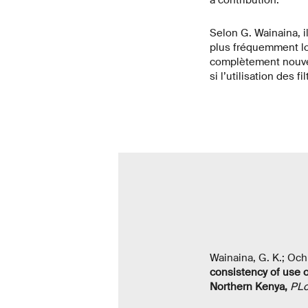
à contribution.
Selon G. Wainaina, il
plus fréquemment lo
complètement nouvell
si l’utilisation des 
Wainaina, G. K.; Ochi
consistency of use o
Northern Kenya
,
PLo