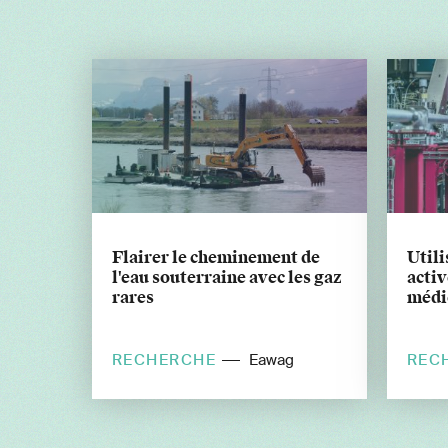
Flairer le cheminement de
Utili
l'eau souterraine avec les gaz
activ
rares
médi
RECHERCHE
REC
Eawag