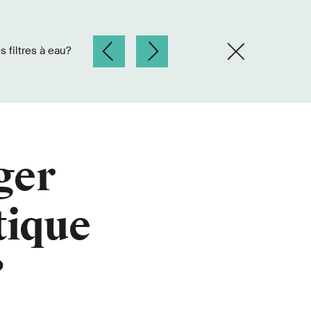
 filtres à eau?
ger
tique
?