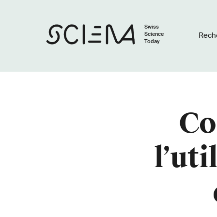
Swiss
Science
Rech
Today
Co
l’ut