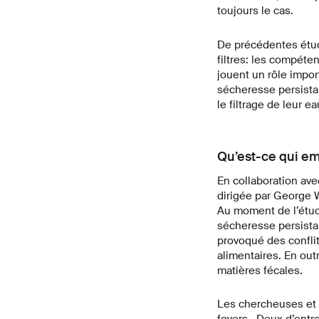
toujours le cas.
De précédentes étude
filtres: les compéte
jouent un rôle impo
sécheresse persista
le filtrage de leur 
Qu’est-ce qui emp
En collaboration ave
dirigée par George Wa
Au moment de l’étude
sécheresse persistan
provoqué des conflit
alimentaires. En out
matières fécales.
Les chercheuses et c
foyers. Deux d’entre