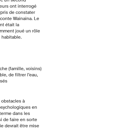
eurs ont interrogé
rpris de constater
raconte Wainaina. Le
t était la
tamment joué un rôle
 habitable.
he (famille, voisins)
e, de filtrer l’eau,
isés
 obstacles à
t psychologiques en
 terme dans les
 de faire en sorte
ie devrait être mise