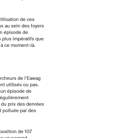
ilisation de ces
x au sein des foyers
un épisode de
 plus impératifs que
t à ce moment-là.
ercheurs de l’Eawag
nt utilisés ou pas.
à un épisode de
régulièrement
n du prix des denrées
t polluée par des
position de 107
vec un second