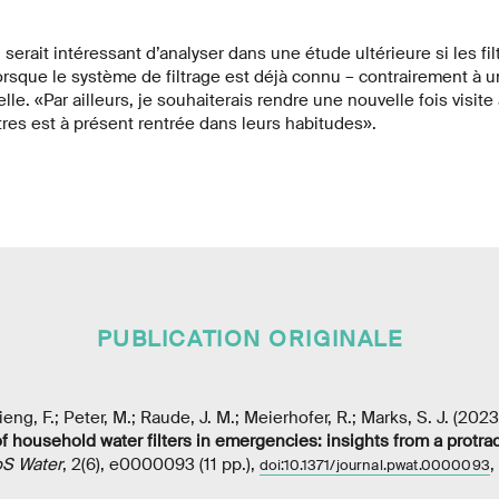
 serait intéressant d’analyser dans une étude ultérieure si les fil
rsque le système de filtrage est déjà connu – contrairement à 
e. «Par ailleurs, je souhaiterais rendre une nouvelle fois visite 
filtres est à présent rentrée dans leurs habitudes».
PUBLICATION ORIGINALE
eng, F.; Peter, M.; Raude, J. M.; Meierhofer, R.; Marks, S. J. (202
f household water filters in emergencies: insights from a protra
S Water
, 2(6), e0000093 (11 pp.),
,
doi:10.1371/journal.pwat.0000093