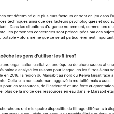
s ont déterminé que plusieurs facteurs entrent en jeu dans l’ut
nces techniques ainsi que des facteurs psychologiques et sociau
rtant. Dans les situations d’urgence notamment, comme lors d’
nte, les personnes concernées sont préoccupées par des sujets
eau potable – alors même que ce serait particulièrement importan
êche les gens d’utiliser les filtres?
c une organisation caritative, une équipe de chercheuses et ch
inaina a analysé les raisons pour lesquelles les filtres à eau so
 en 2018, la région du Marsabit au nord du Kenya faisait face 
te. Celle-ci a non seulement aggravé la mortalité mais a aussi 
s pour les ressources, de l’insécurité et une forte augmentatio
re, plus de la moitié des ressources en eau dans le Marsabit étai
hercheurs ont mis quatre dispositifs de filtrage différents à dis
 eux avec un seul récipient pour l’eau potable filtrée et deux a