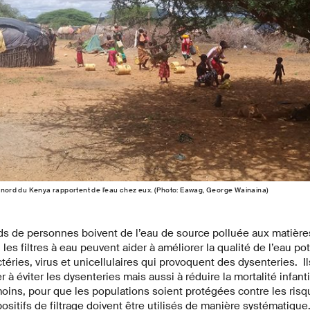
u nord du Kenya rapportent de l’eau chez eux. (Photo: Eawag, George Wainaina)
ds de personnes boivent de l’eau de source polluée aux matière
les filtres à eau peuvent aider à améliorer la qualité de l’eau po
téries, virus et unicellulaires qui provoquent des dysenteries. I
 à éviter les dysenteries mais aussi à réduire la mortalité infant
oins, pour que les populations soient protégées contre les ris
ositifs de filtrage doivent être utilisés de manière systématique