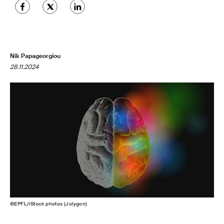
Nik Papageorgiou
28.11.2024
©EPFL/iStock photos (Jolygon)