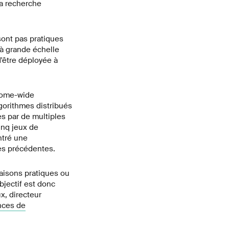
la recherche
 sont pas pratiques
 à grande échelle
'être déployée à
nome-wide
gorithmes distribués
s par de multiples
inq jeux de
ntré une
es précédentes.
raisons pratiques ou
bjectif est donc
x, directeur
nces de