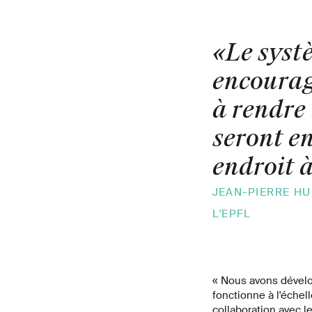
«Le syst
encourag
à rendre 
seront e
endroit à
JEAN-PIERRE HU
L'EPFL
« Nous avons dével
fonctionne à l'échel
collaboration avec l