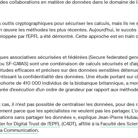
 des collaborations en matière de données dans le domaine de 
s outils cryptographiques pour sécuriser les calculs, mais ils ne
n œuvre les méthodes les plus récentes. Aujourd'hui, le succès
loppée par l'EPFL a été démontré. Cette approche est en train d
ues associatives sécurisées et fédérées (Secure federated ge
 ou SF-GWAS) sont une combinaison de calculs sécurisés et d'al
études efficaces et précises sur des données sensibles détenue
antissant la confidentialité des données. Une étude portant sur c
ohorte de 410 000 individus de la biobanque britannique, a mo
durée d'exécution d'un ordre de grandeur par rapport aux méthod
as, il n'est pas possible de centraliser les données, pour des 
ement parce que les spécialistes ne veulent pas les partager. L'o
mations sans partager les données », explique Jean-Pierre Hubau
er for Digital Trust de l'EPFL
(C4DT), affilié à la
Faculté des Scie
e la Communication
.