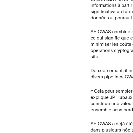
informations à part
significative en ter
données », poursuit-
SF-GWAS combine deu
ce qui signifie que 
minimiser les coûts d
opérations cryptogra
site.
Deuxièmement, il int
divers pipelines GW
« Cela peut sembler 
explique JP Hubaux. «
constitue une valeur
ensemble sans perdr
SF-GWAS a déjà été i
dans plusieurs hôpi