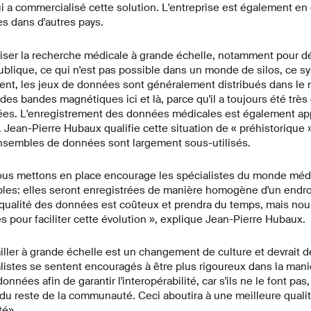
ui a commercialisé cette solution. L'entreprise est également en
es dans d'autres pays.
oriser la recherche médicale à grande échelle, notamment pour déf
ublique, ce qui n'est pas possible dans un monde de silos, ce s
ent, les jeux de données sont généralement distribués dans le 
es bandes magnétiques ici et là, parce qu'il a toujours été très d
ées. L'enregistrement des données médicales est également ap
e. Jean-Pierre Hubaux qualifie cette situation de « préhistorique 
sembles de données sont largement sous-utilisés.
us mettons en place encourage les spécialistes du monde médic
es: elles seront enregistrées de manière homogène d'un endroit 
a qualité des données est coûteux et prendra du temps, mais no
es pour faciliter cette évolution », explique Jean-Pierre Hubaux.
ailler à grande échelle est un changement de culture et devrait 
alistes se sentent encouragés à être plus rigoureux dans la mani
onnées afin de garantir l'interopérabilité, car s'ils ne le font pas,
e du reste de la communauté. Ceci aboutira à une meilleure qual
té».