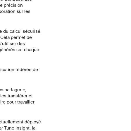
e précision
boration sur les
 du calcul sécurisé,
. Cela permet de
'utiliser des
 générés sur chaque
xécution fédérée de
s partager »,
les transférer et
e pour travailler
actuellement déployé
ar
Tune Insight
, la