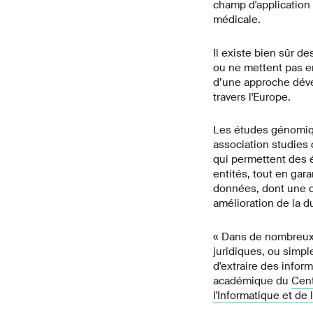
champ d'application
médicale.
Il existe bien sûr de
ou ne mettent pas e
d’une approche déve
travers l'Europe.
Les études génomiq
association studies
qui permettent des 
entités, tout en gar
données, dont une c
amélioration de la 
« Dans de nombreux c
juridiques, ou simpl
d'extraire des infor
académique du
Cent
l'Informatique et d