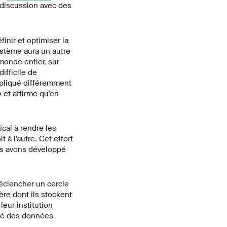
 discussion avec des
inir et optimiser la
ystème aura un autre
monde entier, sur
ifficile de
pliqué différemment
» et affirme qu'en
al à rendre les
à l'autre. Cet effort
us avons développé
déclencher un cercle
ère dont ils stockent
 leur institution
ité des données