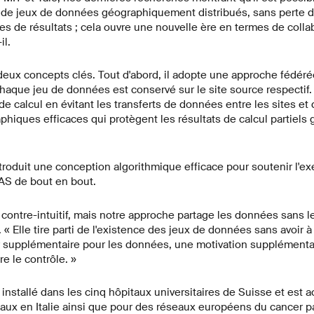
ir de jeux de données géographiquement distribués, sans perte d
mes de résultats ; cela ouvre une nouvelle ère en termes de colla
il.
x concepts clés. Tout d'abord, il adopte une approche fédérée
chaque jeu de données est conservé sur le site source respectif
e calcul en évitant les transferts de données entre les sites et d
phiques efficaces qui protègent les résultats de calcul partiels
roduit une conception algorithmique efficace pour soutenir l'e
AS de bout en bout.
contre-intuitif, mais notre approche partage les données sans le
 Elle tire parti de l'existence des jeux de données sans avoir à 
 supplémentaire pour les données, une motivation supplémentair
e le contrôle. »
nstallé dans les cinq hôpitaux universitaires de Suisse et est 
taux en Italie ainsi que pour des réseaux européens du cancer p