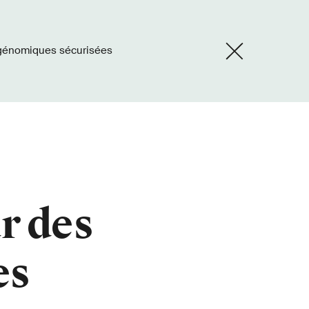
 génomiques sécurisées
r des
es