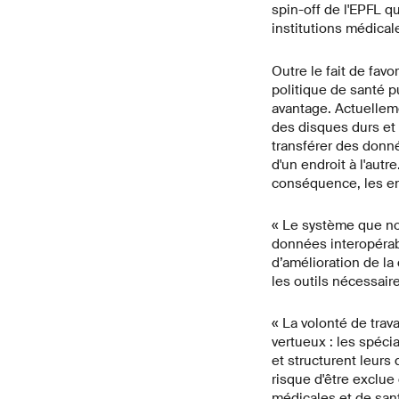
spin-off de l'EPFL q
institutions médical
Outre le fait de fav
politique de santé p
avantage. Actuellem
des disques durs et d
transférer des donn
d'un endroit à l'autr
conséquence, les en
« Le système que no
données interopérabl
d’amélioration de l
les outils nécessair
« La volonté de trav
vertueux : les spéci
et structurent leurs d
risque d'être exclu
médicales et de san