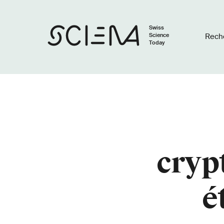
Swiss
Science
Rech
Today
cryp
é