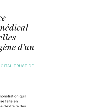
ce
 médical
elles
gène d'un
IGITAL TRUST DE
monstration qu'il
se faite en
e d'extraire des