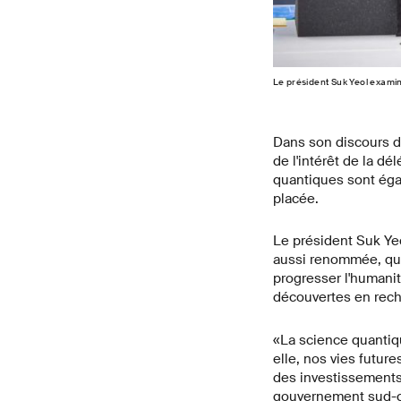
Le président Suk Yeol examine
Dans son discours de
de l'intérêt de la d
quantiques sont éga
placée.
Le président Suk Yeol
aussi renommée, qui a
progresser l'humanit
découvertes en rec
«La science quantique
elle, nos vies futur
des investissements
gouvernement sud-co