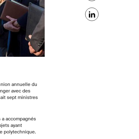
éunion annuelle du
anger avec des
ait sept ministres
les a accompagnés
bjets ayant
ole polytechnique.