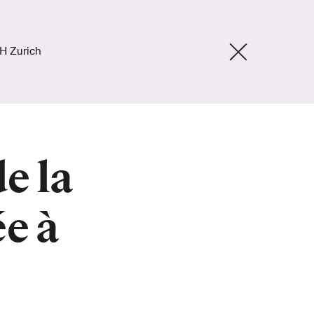
TH Zurich
e la
e à