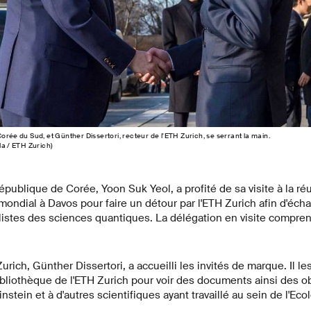
orée du Sud, et Günther Dissertori, recteur de l'ETH Zurich, se serrant la main.
la / ETH Zurich)
épublique de Corée, Yoon Suk Yeol, a profité de sa visite à la r
ndial à Davos pour faire un détour par l'ETH Zurich afin d'éch
listes des sciences quantiques. La délégation en visite compren
Zurich, Günther Dissertori, a accueilli les invités de marque. Il 
ibliothèque de l'ETH Zurich pour voir des documents ainsi des o
nstein et à d'autres scientifiques ayant travaillé au sein de l'Ec