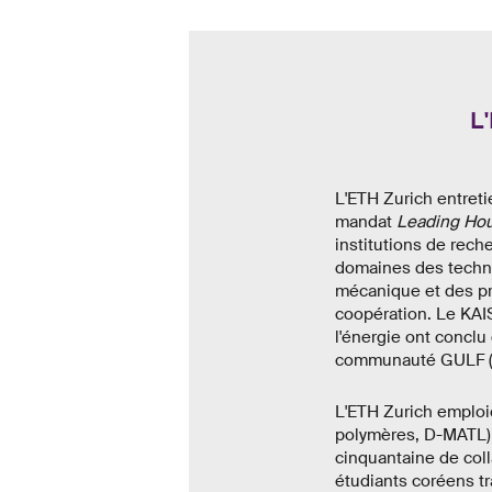
L
L'ETH Zurich entretie
mandat
Leading Hou
institutions de rech
domaines des technol
mécanique et des pro
coopération. Le KAIS
l'énergie ont concl
communauté GULF 
L'ETH Zurich emploi
polymères, D-MATL) 
cinquantaine de coll
étudiants coréens tra