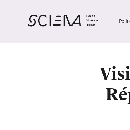
Swiss
Science
Polit
Today
Vis
Ré