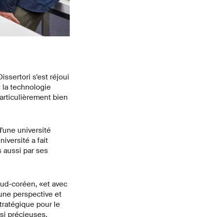
Mots de salutation officiels.
ssertori s'est réjoui
t la technologie
articulièrement bien
d'une université
iversité a fait
 aussi par ses
 sud-coréen, «et avec
 une perspective et
tratégique pour le
si précieuses.