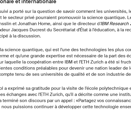
onale et internationale
suivi a porté sur la question de savoir comment les universités, 
 le secteur privé pourraient promouvoir la science quantique. L
nsslin et Jonathan Home, ainsi que le directeur d
'IBM Research 
adeur Jacques Ducrest du Secrétariat d'État à l'éducation, à la re
icipé à la discussion.
 la science quantique, qui est l'une des technologies les plus 
erme et qu'une grande expertise est nécessaire de la part des é
our laquelle la coopération entre IBM et l'ETH Zurich a été si fru
entes conditions préalables pour devenir une nation leader de 
compte tenu de ses universités de qualité et de son industrie d
l a exprimé sa gratitude pour la visite de l'école polytechnique 
 les échanges avec l'ETH Zurich, qu'il a décrite comme une instit
a terminé son discours par un appel : «Partagez vos connaissanc
e nous puissions continuer à développer cette technologie ense