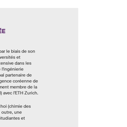
ÉE
par le biais de son
versités et
tensive dans les
l'ingénierie
al partenaire de
Agence coréenne de
lement membre de la
avec l'ETH Zurich.
Choi (chimie des
 outre, une
étudiantes et