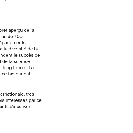
bref aperçu de la
plus de 700
départements
e la diversité de la
tendent le succès de
l de la science
long terme. Il a
me facteur qui
ernationale, très
els intéressés par ce
nts s'inscrivent