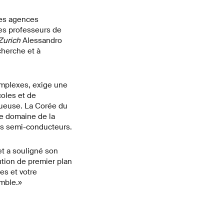
les agences
es professeurs de
Zurich
Alessandro
cherche et à
complexes, exige une
coles et de
ctueuse. La Corée du
le domaine de la
es semi-conducteurs.
et a souligné son
ution de premier plan
es et votre
mble.»