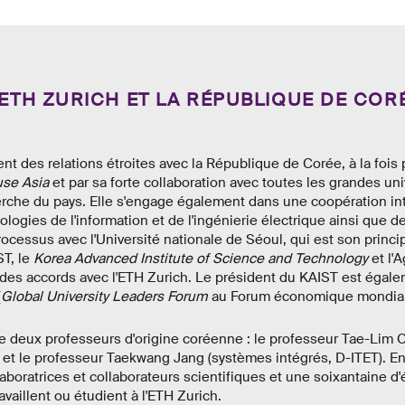
'ETH ZURICH ET LA RÉPUBLIQUE DE COR
nt des relations étroites avec la République de Corée, à la fois 
se Asia
et par sa forte collaboration avec toutes les grandes uni
erche du pays. Elle s'engage également dans une coopération in
ogies de l'information et de l'ingénierie électrique ainsi que de 
cessus avec l'Université nationale de Séoul, qui est son princip
T, le
Korea Advanced Institute of Science and Technology
et l'
u des accords avec l'ETH Zurich. Le président du KAIST est éga
(
Global University Leaders Forum
au Forum économique mondial) 
e deux professeurs d'origine coréenne : le professeur Tae-Lim 
et le professeur Taekwang Jang (systèmes intégrés, D-ITET). En
aboratrices et collaborateurs scientifiques et une soixantaine d'
vaillent ou étudient à l'ETH Zurich.