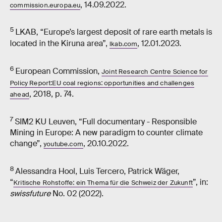
, 14.09.2022.
commission.europa.eu
5
LKAB, “Europe’s largest deposit of rare earth metals is
located in the Kiruna area”,
, 12.01.2023.
lkab.com
6
European Commission,
Joint Research Centre Science for
Policy Report:
EU coal regions: opportunities and challenges
, 2018, p. 74.
ahead
7
SIM2 KU Leuven, “Full documentary - Responsible
Mining in Europe: A new paradigm to counter climate
change”,
, 20.10.2022.
youtube.com
8
Alessandra Hool, Luis Tercero, Patrick Wäger,
“
”, in:
Kritische Rohstoffe: ein Thema für die Schweiz der Zukunft
swissfuture
No. 02 (2022).